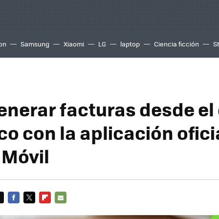
ion
Samsung
Xiaomi
LG
laptop
Ciencia ficción
S
nerar facturas desde el 
o con la aplicación ofici
 Móvil
FACEBOOK
TWITTER
FLIPBOARD
E-