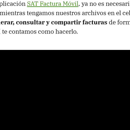
aplicación
SAT Factura Móvil
, ya no es necesari
mientras tengamos nuestros archivos en el ce
rar, consultar y compartir facturas
de for
uí te contamos como hacerlo.