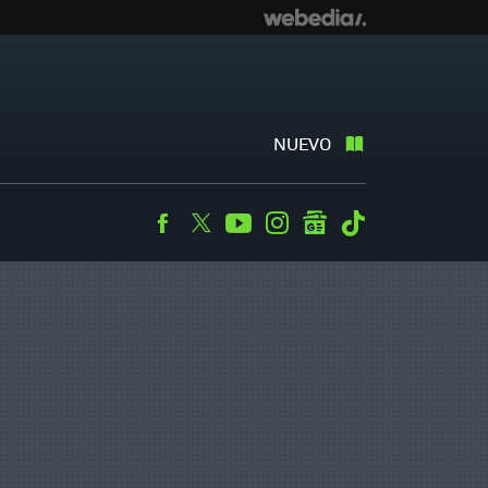
NUEVO
Facebook
Twitter
Youtube
Instagram
googlenews
Tiktok