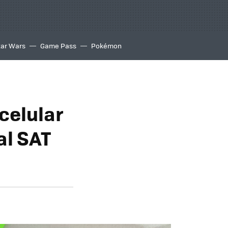
tar Wars
Game Pass
Pokémon
celular
al SAT