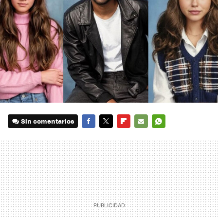
Sin comentarios
FACEBOOK
TWITTER
FLIPBOARD
E-
WHATSAPP
MAIL