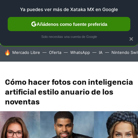
Ya puedes ver más de Xataka MX en Google
SELECCIÓN
GAMING
HOME
AUTO
TERRITORIO 
Añádenos como fuente preferida
Solo necesitas una cuenta de Google
×
HOY SE HABLA DE
Mercado Libre
Oferta
WhatsApp
IA
Nintendo Swi
Cómo hacer fotos con inteligencia
artificial estilo anuario de los
noventas