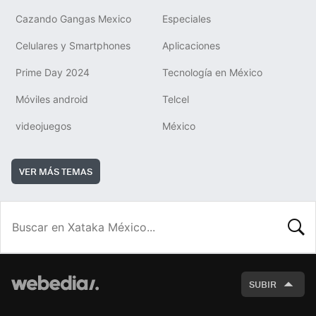
Cazando Gangas Mexico
Especiales
Celulares y Smartphones
Aplicaciones
Prime Day 2024
Tecnología en México
Móviles android
Telcel
videojuegos
México
VER MÁS TEMAS
BUSCA
SUBIR