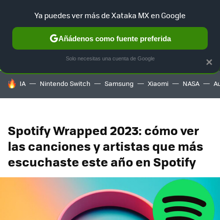
Ya puedes ver más de Xataka MX en Google
SELECCIÓN
GAMING
HOME
AUTO
TERRITORIO SAM
Añádenos como fuente preferida
Solo necesitas una cuenta de Google
×
HOY SE HABLA DE
IA
Nintendo Switch
Samsung
Xiaomi
NASA
A
Spotify Wrapped 2023: cómo ver
las canciones y artistas que más
escuchaste este año en Spotify