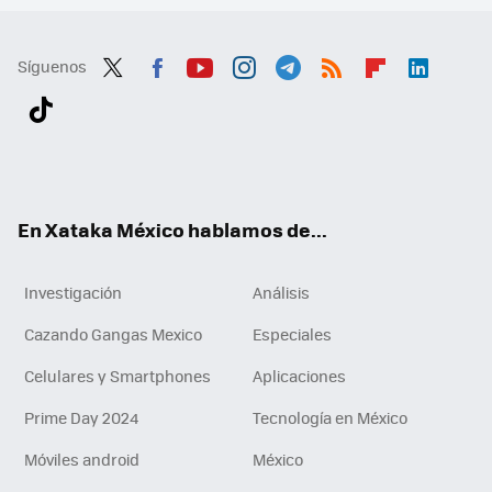
Síguenos
Twit
Fac
You
Inst
Tele
RSS
Flip
Link
ter
ebo
tub
agr
gra
boa
edI
Tikt
ok
e
am
m
rd
n
ok
En Xataka México hablamos de...
Investigación
Análisis
Cazando Gangas Mexico
Especiales
Celulares y Smartphones
Aplicaciones
Prime Day 2024
Tecnología en México
Móviles android
México