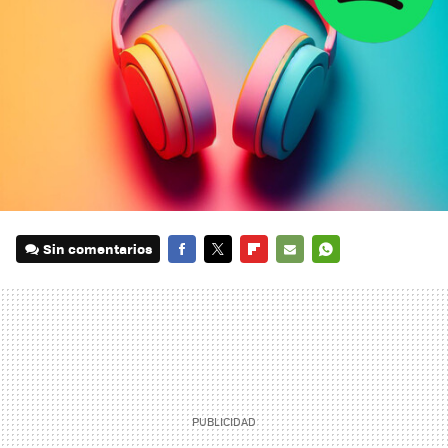
Sin comentarios
FACEBOOK
TWITTER
FLIPBOARD
E-
WHATSAPP
MAIL