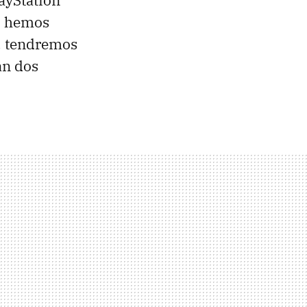
lo hemos
o, tendremos
án dos