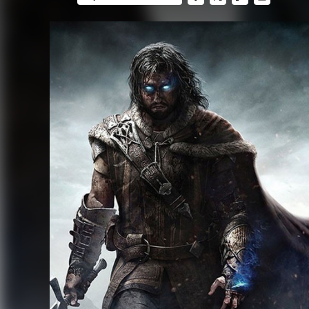
FACEBOOK
TWITTER
FLIPBOARD
E-
MAIL