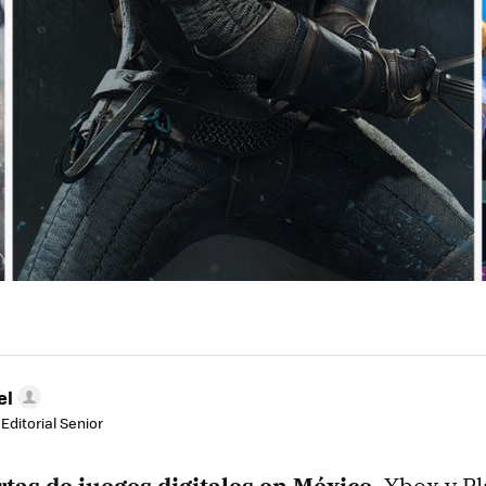
el
Editorial Senior
rtas de juegos digitales en México
, Xbox y P