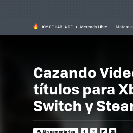
HOY SE HABLA DE
Mercado Libre
Motorola
Cazando Video
títulos para X
Switch y Ste
Sin comentarios