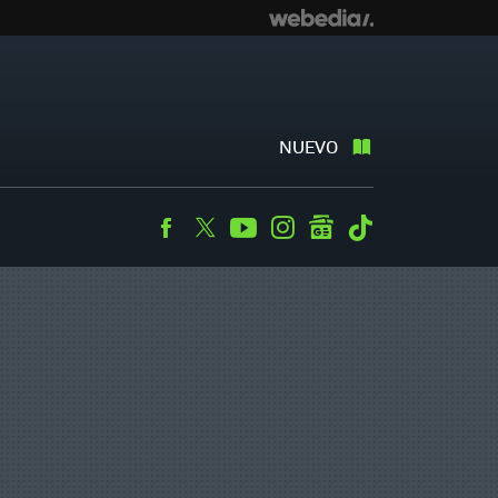
NUEVO
Facebook
Twitter
Youtube
Instagram
googlenews
Tiktok