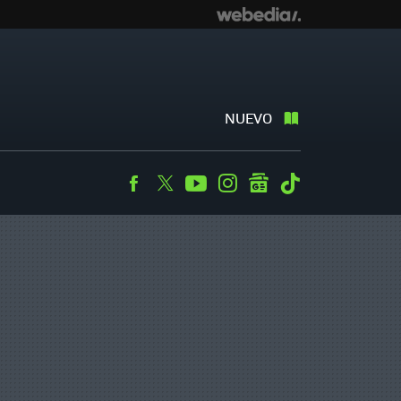
NUEVO
Facebook
Twitter
Youtube
Instagram
googlenews
Tiktok