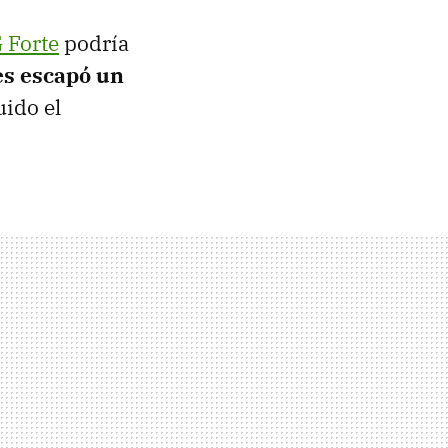
 Forte
podría
es escapó un
uido el