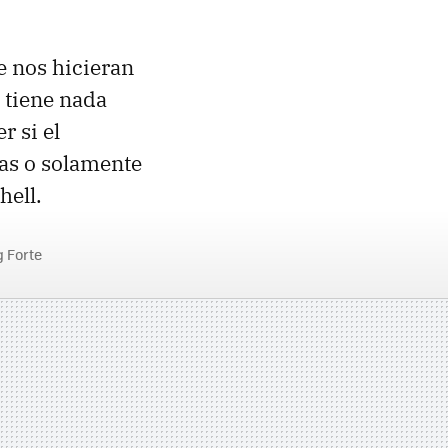
 nos hicieran
 tiene nada
r si el
nas o solamente
hell.
g Forte