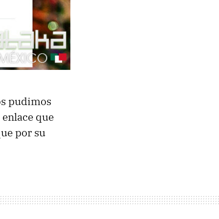
os pudimos
l enlace que
que por su