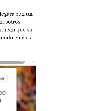
 llegará con
un
 nosotros
ndican que su
iendo cual es