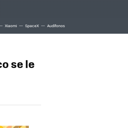
Xiaomi
SpaceX
Audífonos
o se le