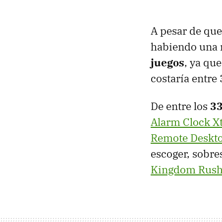
A pesar de que
habiendo una 
juegos
, ya qu
costaría entre
De entre los
33
Alarm Clock X
Remote Deskto
escoger, sobr
Kingdom Rush 