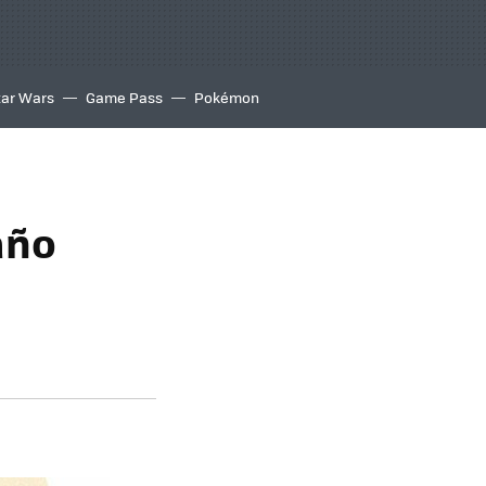
tar Wars
Game Pass
Pokémon
año