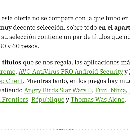
 esta oferta no se compara con la que hubo en
muy decente selección, sobre todo
en el apar
e su selección contiene un par de títulos que
 30 y 60 pesos.
 títulos
que se nos regala, las aplicaciones m
treme
,
AVG AntiVirus PRO Android Security
y
p Client
. Mientras tanto, en los juegos hay m
esaliendo
Angry Birds Star Wars II
,
Fruit Ninja
,
Frontiers
,
République
y
Thomas Was Alone
.