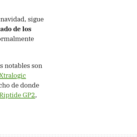
 navidad, sigue
tado de los
 normalmente
ás notables son
Xtralogic
ucho de donde
Riptide GP2
,