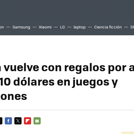
ion
Samsung
Xiaomi
LG
laptop
Ciencia ficción
S
vuelve con regalos por 
10 dólares en juegos y
iones
FACEBOOK
TWITTER
FLIPBOARD
E-