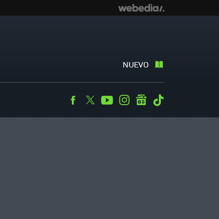
NUEVO
Facebook
Twitter
Youtube
Instagram
googlenews
Tiktok