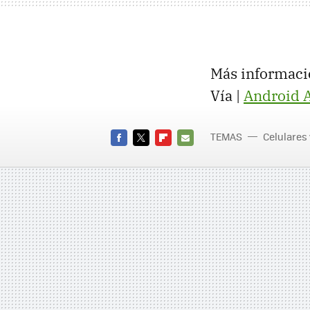
Más informaci
Vía |
Android A
TEMAS
Celulares
FACEBOOK
TWITTER
FLIPBOARD
E-
MAIL