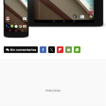
Sin comentarios
FACEBOOK
TWITTER
FLIPBOARD
E-
WHATSAPP
MAIL