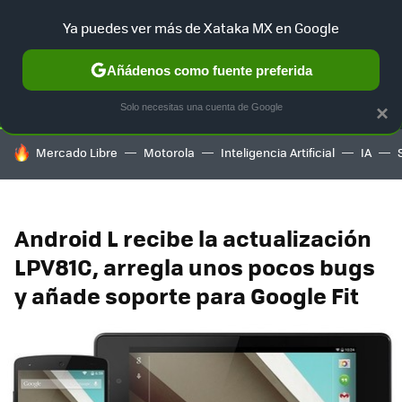
Ya puedes ver más de Xataka MX en Google
SELECCIÓN
GAMING
HOME
AUTO
TERRITORIO SAM
Añádenos como fuente preferida
Solo necesitas una cuenta de Google
×
HOY SE HABLA DE
Mercado Libre
Motorola
Inteligencia Artificial
IA
Android L recibe la actualización
LPV81C, arregla unos pocos bugs
y añade soporte para Google Fit