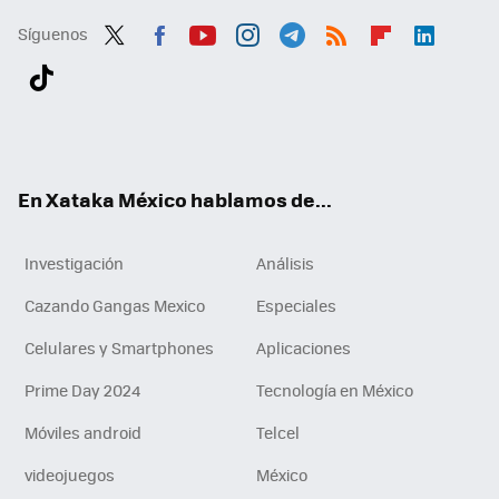
Síguenos
Twit
Fac
You
Inst
Tele
RSS
Flip
Link
ter
ebo
tub
agr
gra
boa
edI
Tikt
ok
e
am
m
rd
n
ok
En Xataka México hablamos de...
Investigación
Análisis
Cazando Gangas Mexico
Especiales
Celulares y Smartphones
Aplicaciones
Prime Day 2024
Tecnología en México
Móviles android
Telcel
videojuegos
México