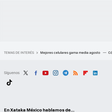
TEMAS DE INTERÉS
Mejores celulares gama media agosto
Có
Síguenos
Twit
Fac
You
Inst
Tele
RSS
Flip
Link
ter
ebo
tub
agr
gra
boa
edI
Tikt
ok
e
am
m
rd
n
ok
En Xataka México hablamos de...