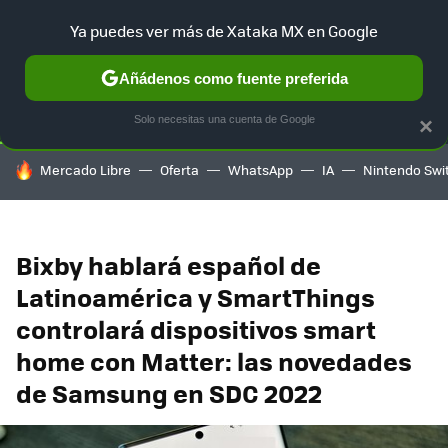
Ya puedes ver más de Xataka MX en Google
SELECCIÓN
GAMING
HOME
AUTO
TERRITORIO SAM
Añádenos como fuente preferida
Solo necesitas una cuenta de Google
×
HOY SE HABLA DE
Mercado Libre
Oferta
WhatsApp
IA
Nintendo Swi
Bixby hablará español de
Latinoamérica y SmartThings
controlará dispositivos smart
home con Matter: las novedades
de Samsung en SDC 2022