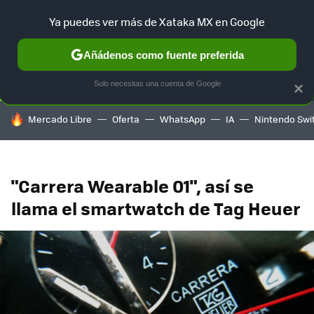
Ya puedes ver más de Xataka MX en Google
SELECCIÓN
GAMING
HOME
AUTO
TERRITORIO SAM
Añádenos como fuente preferida
Solo necesitas una cuenta de Google
×
HOY SE HABLA DE
Mercado Libre
Oferta
WhatsApp
IA
Nintendo Swi
"Carrera Wearable 01", así se
llama el smartwatch de Tag Heuer