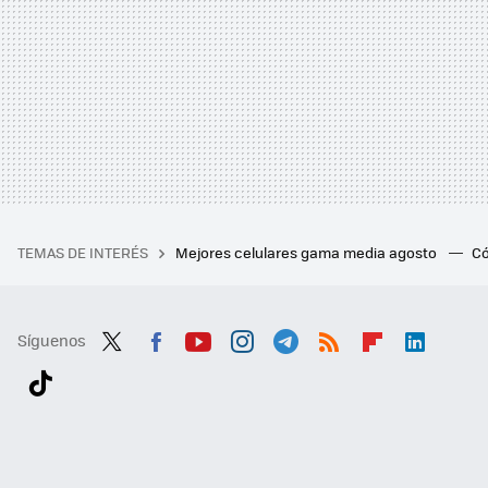
TEMAS DE INTERÉS
Mejores celulares gama media agosto
Có
Síguenos
Twit
Fac
You
Inst
Tele
RSS
Flip
Link
ter
ebo
tub
agr
gra
boa
edI
Tikt
ok
e
am
m
rd
n
ok