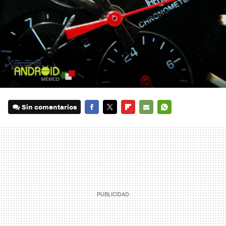
Sin comentarios
FACEBOOK
TWITTER
FLIPBOARD
E-
WHATSAPP
MAIL