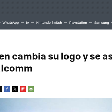
WhatsApp
IA
Nintendo Switch
Playstation
Samsung
n cambia su logo y se a
alcomm
FACEBOOK
TWITTER
FLIPBOARD
E-
MAIL