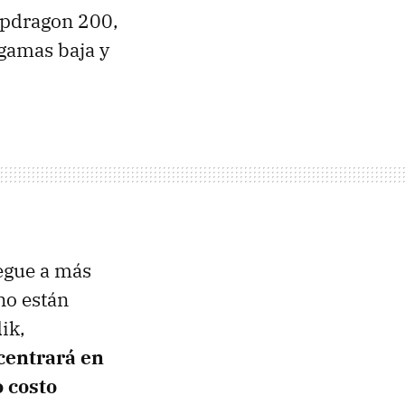
apdragon 200,
gamas baja y
legue a más
no están
ik,
centrará en
o costo