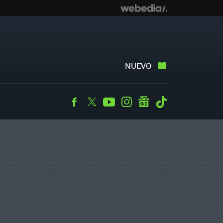
NUEVO
Facebook
Twitter
Youtube
Instagram
googlenews
Tiktok