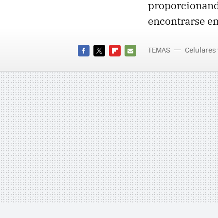
proporcionand
encontrarse en
TEMAS
Celulares
FACEBOOK
TWITTER
FLIPBOARD
E-
MAIL