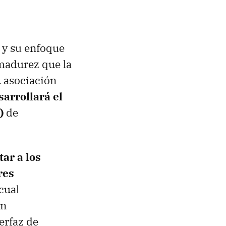
 y su enfoque
 madurez que la
u asociación
arrollará el
)
de
itar a los
res
cual
en
erfaz de