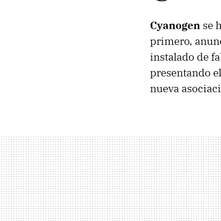
Cyanogen
se h
primero, anunc
instalado de f
presentando el
nueva asociac