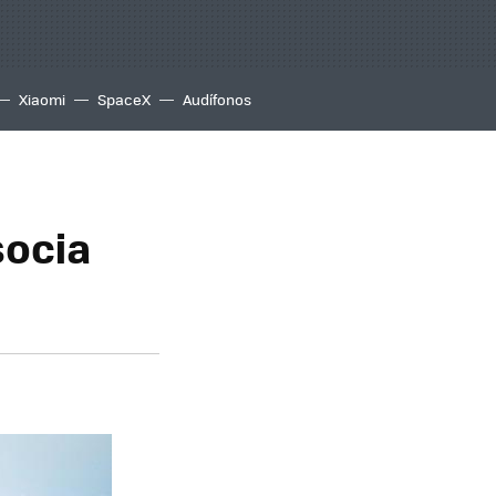
Xiaomi
SpaceX
Audífonos
socia