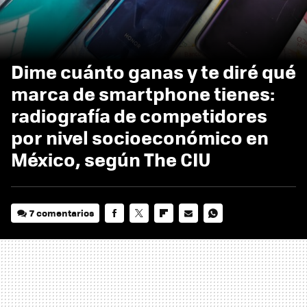
Dime cuánto ganas y te diré qué
marca de smartphone tienes:
radiografía de competidores
por nivel socioeconómico en
México, según The CIU
7 comentarios
FACEBOOK
TWITTER
FLIPBOARD
E-
WHATSAPP
MAIL