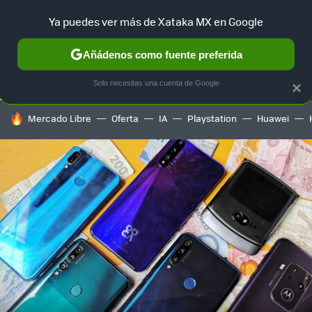
Ya puedes ver más de Xataka MX en Google
SELECCIÓN
GAMING
HOME
AUTO
TERRITORIO SAM
Añádenos como fuente preferida
Solo necesitas una cuenta de Google
×
HOY SE HABLA DE
Mercado Libre
Oferta
IA
Playstation
Huawei