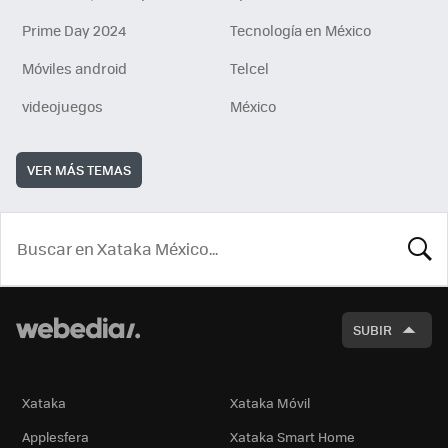
Prime Day 2024
Tecnología en México
Móviles android
Telcel
videojuegos
México
VER MÁS TEMAS
BUSCA
SUBIR
Xataka
Xataka Móvil
Applesfera
Xataka Smart Home