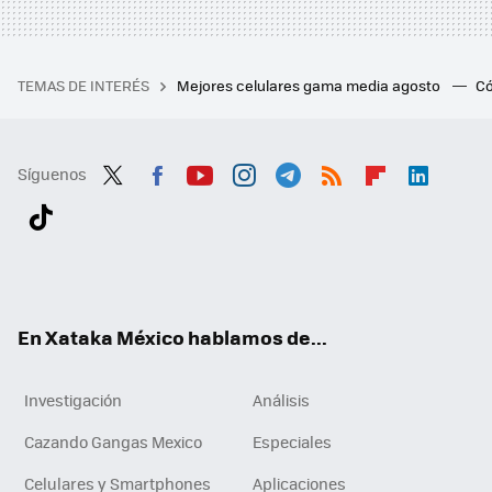
TEMAS DE INTERÉS
Mejores celulares gama media agosto
Có
Síguenos
Twit
Fac
You
Inst
Tele
RSS
Flip
Link
ter
ebo
tub
agr
gra
boa
edI
Tikt
ok
e
am
m
rd
n
ok
En Xataka México hablamos de...
Investigación
Análisis
Cazando Gangas Mexico
Especiales
Celulares y Smartphones
Aplicaciones