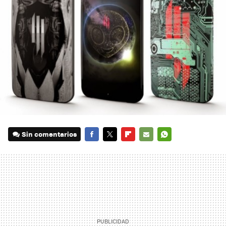
Sin comentarios
FACEBOOK
TWITTER
FLIPBOARD
E-
WHATSAPP
MAIL