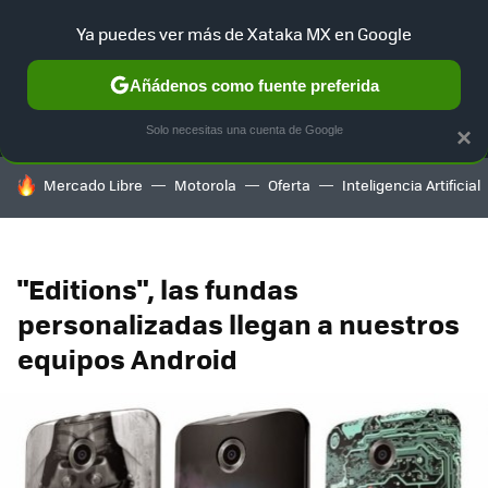
Ya puedes ver más de Xataka MX en Google
MENÚ
NUEVO
Añádenos como fuente preferida
SELECCIÓN
GAMING
HOME
AUTO
TERRITORIO SAM
Solo necesitas una cuenta de Google
×
HOY SE HABLA DE
Mercado Libre
Motorola
Oferta
Inteligencia Artificial
"Editions", las fundas
personalizadas llegan a nuestros
equipos Android