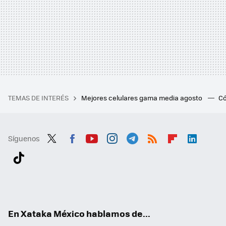
TEMAS DE INTERÉS
Mejores celulares gama media agosto
Có
Síguenos
Twit
Fac
You
Inst
Tele
RSS
Flip
Link
ter
ebo
tub
agr
gra
boa
edI
Tikt
ok
e
am
m
rd
n
ok
En Xataka México hablamos de...