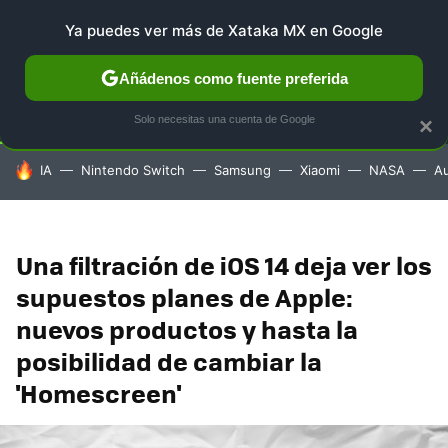
Ya puedes ver más de Xataka MX en Google
SELECCIÓN
GAMING
HOME
AUTO
TERRITORIO 
Añádenos como fuente preferida
Solo necesitas una cuenta de Google
×
HOY SE HABLA DE
IA
Nintendo Switch
Samsung
Xiaomi
NASA
A
Una filtración de iOS 14 deja ver los
supuestos planes de Apple:
nuevos productos y hasta la
posibilidad de cambiar la
'Homescreen'