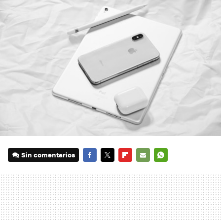
Sin comentarios
FACEBOOK
TWITTER
FLIPBOARD
E-
WHATSAPP
MAIL