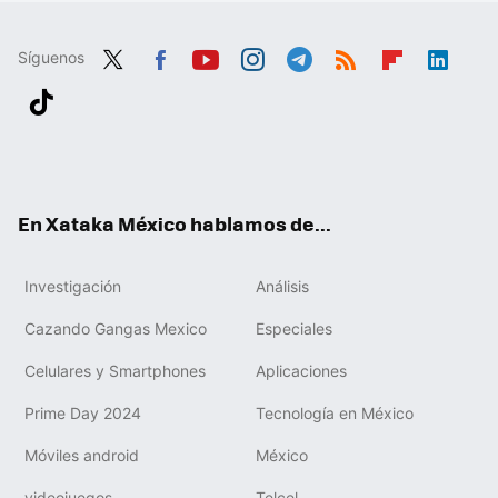
Síguenos
Twit
Fac
You
Inst
Tele
RSS
Flip
Link
ter
ebo
tub
agr
gra
boa
edIn
Tikt
ok
e
am
m
rd
ok
En Xataka México hablamos de...
Investigación
Análisis
Cazando Gangas Mexico
Especiales
Celulares y Smartphones
Aplicaciones
Prime Day 2024
Tecnología en México
Móviles android
México
videojuegos
Telcel