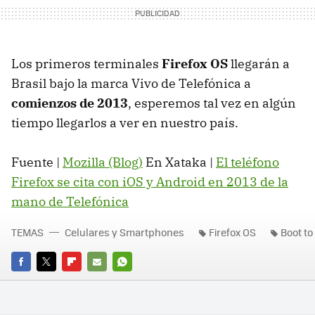
Los primeros terminales
Firefox OS
llegarán a
Brasil bajo la marca Vivo de Telefónica a
comienzos de 2013
, esperemos tal vez en algún
tiempo llegarlos a ver en nuestro país.
Fuente |
Mozilla (Blog)
En Xataka |
El teléfono
Firefox se cita con iOS y Android en 2013 de la
mano de Telefónica
TEMAS
Celulares y Smartphones
Firefox OS
Boot to
FACEBOOK
TWITTER
FLIPBOARD
E-
WHATSAPP
MAIL