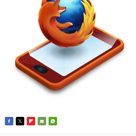
FACEBOOK
TWITTER
FLIPBOARD
E-
WHATSAPP