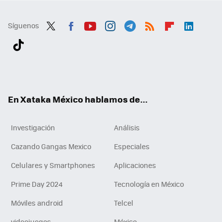
Síguenos
Twit
Fac
You
Inst
Tele
RSS
Flip
Link
ter
ebo
tub
agr
gra
boa
edI
Tikt
ok
e
am
m
rd
n
ok
En Xataka México hablamos de...
Investigación
Análisis
Cazando Gangas Mexico
Especiales
Celulares y Smartphones
Aplicaciones
Prime Day 2024
Tecnología en México
Móviles android
Telcel
videojuegos
México