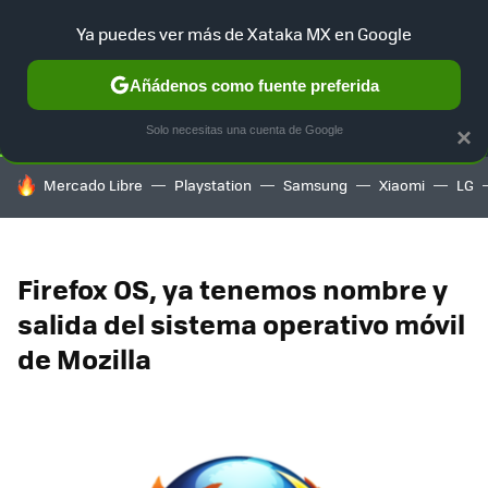
Ya puedes ver más de Xataka MX en Google
SELECCIÓN
GAMING
HOME
AUTO
TERRITORIO SAM
Añádenos como fuente preferida
Solo necesitas una cuenta de Google
×
HOY SE HABLA DE
Mercado Libre
Playstation
Samsung
Xiaomi
LG
Firefox OS, ya tenemos nombre y
salida del sistema operativo móvil
de Mozilla