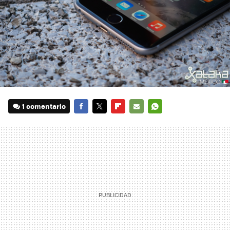
1 comentario
FACEBOOK
TWITTER
FLIPBOARD
E-
WHATSAPP
MAIL