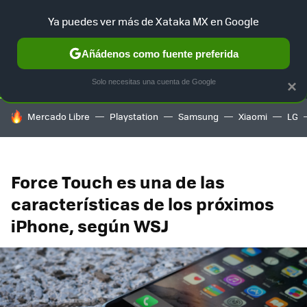
Ya puedes ver más de Xataka MX en Google
SELECCIÓN
GAMING
HOME
AUTO
TERRITORIO SAM
Añádenos como fuente preferida
Solo necesitas una cuenta de Google
×
HOY SE HABLA DE
Mercado Libre
Playstation
Samsung
Xiaomi
LG
Force Touch es una de las
características de los próximos
iPhone, según WSJ