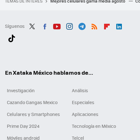
TEMAS DE INTERÉS
Mejores celulares gama media agosto
Có
Síguenos
Twit
Fac
You
Inst
Tele
RSS
Flip
Link
ter
ebo
tub
agr
gra
boa
edI
Tikt
ok
e
am
m
rd
n
ok
En Xataka México hablamos de...
Investigación
Análisis
Cazando Gangas Mexico
Especiales
Celulares y Smartphones
Aplicaciones
Prime Day 2024
Tecnología en México
Móviles android
Telcel