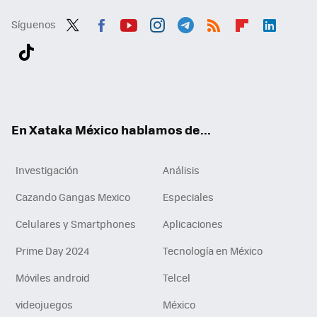
Síguenos
Twit
Fac
You
Inst
Tele
RSS
Flip
Link
ter
ebo
tub
agr
gra
boa
edI
Tikt
ok
e
am
m
rd
n
ok
En Xataka México hablamos de...
Investigación
Análisis
Cazando Gangas Mexico
Especiales
Celulares y Smartphones
Aplicaciones
Prime Day 2024
Tecnología en México
Móviles android
Telcel
videojuegos
México