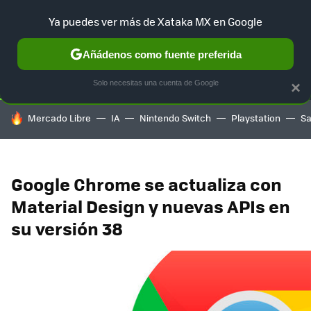
Ya puedes ver más de Xataka MX en Google
SELECCIÓN
GAMING
HOME
AUTO
TERRITORIO SAM
Añádenos como fuente preferida
Solo necesitas una cuenta de Google
×
HOY SE HABLA DE
Mercado Libre
IA
Nintendo Switch
Playstation
S
Google Chrome se actualiza con
Material Design y nuevas APIs en
su versión 38