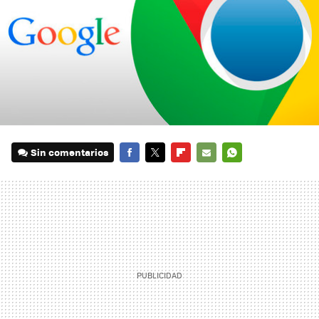
Sin comentarios
FACEBOOK
TWITTER
FLIPBOARD
E-
WHATSAPP
MAIL