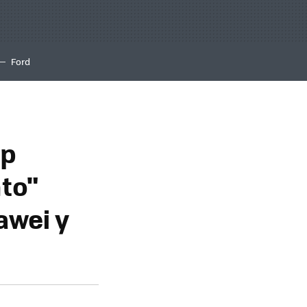
Ford
ip
to"
awei y