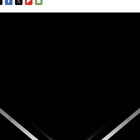
FACEBOOK
TWITTER
FLIPBOARD
E-
MAIL