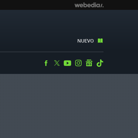
NUEVO
Facebook
Twitter
Youtube
Instagram
googlenews
Tiktok