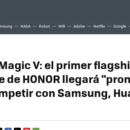
msung
NASA
Robot
Wifi
Adobe
Netflix
Google
agic V: el primer flagsh
e de HONOR llegará "pron
mpetir con Samsung, Hu