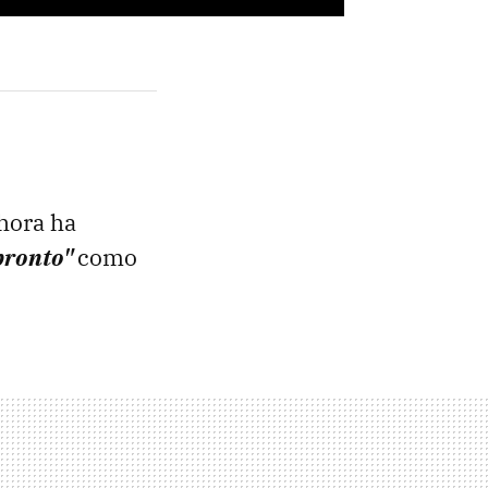
hora ha
pronto"
como