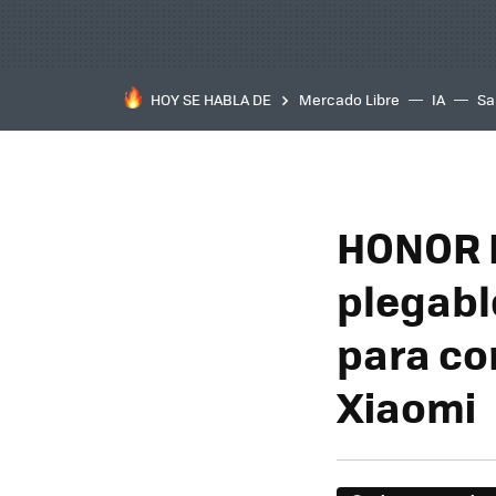
HOY SE HABLA DE
Mercado Libre
IA
Sa
HONOR M
plegabl
para co
Xiaomi