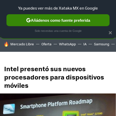
Ya puedes ver más de Xataka MX en Google
MENÚ
NUEVO
Añádenos como fuente preferida
SELECCIÓN
GAMING
HOME
AUTO
TERRITORIO SAM
Solo necesitas una cuenta de Google
×
HOY SE HABLA DE
Mercado Libre
Oferta
WhatsApp
IA
Samsung
Intel presentó sus nuevos
procesadores para dispositivos
móviles