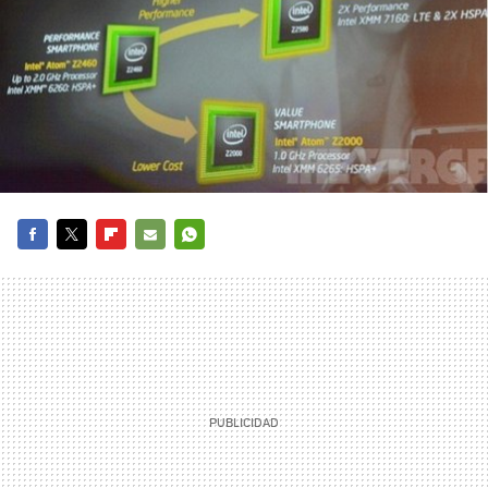
FACEBOOK
TWITTER
FLIPBOARD
E-
WHATSAPP
MAIL