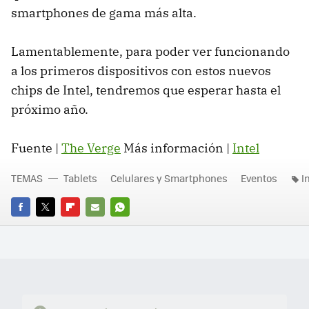
smartphones de gama más alta.
Lamentablemente, para poder ver funcionando
a los primeros dispositivos con estos nuevos
chips de Intel, tendremos que esperar hasta el
próximo año.
Fuente |
The Verge
Más información |
Intel
TEMAS
Tablets
Celulares y Smartphones
Eventos
I
FACEBOOK
TWITTER
FLIPBOARD
E-
WHATSAPP
MAIL