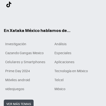
Twit
Fac
You
Inst
Tele
RSS
Flip
Link
ter
ebo
tub
agr
gra
boa
edI
Tikt
ok
e
am
m
rd
n
ok
En Xataka México hablamos de...
Investigación
Análisis
Cazando Gangas Mexico
Especiales
Celulares y Smartphones
Aplicaciones
Prime Day 2024
Tecnología en México
Móviles android
Telcel
videojuegos
México
VER MÁS TEMAS