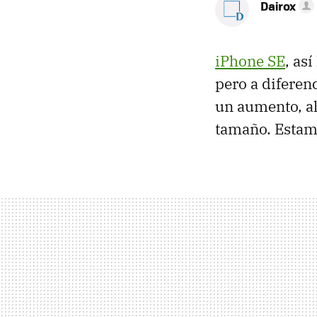
Dairox
iPhone SE
, as
pero a diferen
un aumento, al
tamaño. Estamo