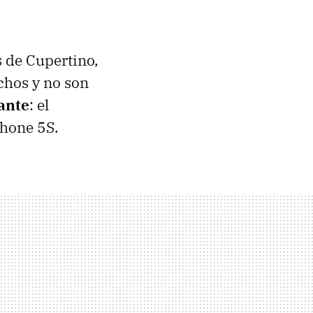
s de Cupertino,
chos y no son
ante
: el
Phone 5S.