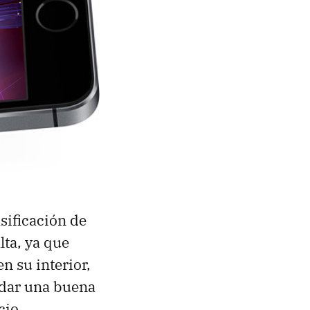
asificación de
lta, ya que
n su interior,
 dar una buena
cio.