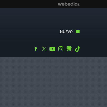
NUEVO
Facebook
Twitter
Youtube
Instagram
googlenews
Tiktok