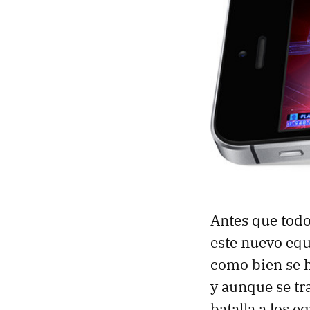
Antes que todo,
este nuevo eq
como bien se h
y aunque se tr
batalla a los e