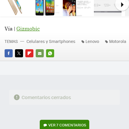
Ne
Vía |
Gizmobic
TEMAS
Celulares y Smartphones
Lenovo
Motorola
FACEBOOK
TWITTER
FLIPBOARD
E-
WHATSAPP
MAIL
Comentarios cerrados
VER
7 COMENTARIOS