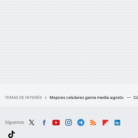
TEMAS DE INTERÉS
Mejores celulares gama media agosto
Có
Síguenos
Twit
Fac
You
Inst
Tele
RSS
Flip
Link