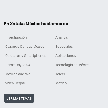
ter
ebo
tub
agr
gra
boa
edI
Tikt
ok
e
am
m
rd
n
ok
En Xataka México hablamos de...
Investigación
Análisis
Cazando Gangas Mexico
Especiales
Celulares y Smartphones
Aplicaciones
Prime Day 2024
Tecnología en México
Móviles android
Telcel
videojuegos
México
VER MÁS TEMAS