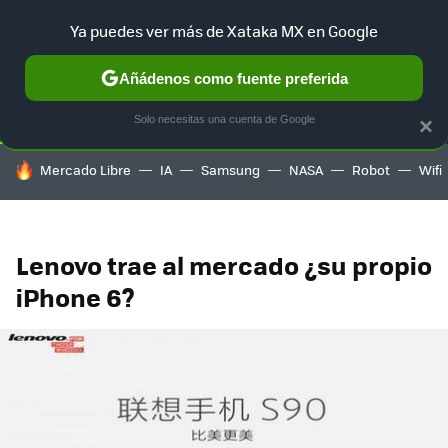
Ya puedes ver más de Xataka MX en Google
SELECCIÓN
GAMING
HOME
AUTO
TERRITORIO SAM
Añádenos como fuente preferida
Solo necesitas una cuenta de Google
×
HOY SE HABLA DE
Mercado Libre
IA
Samsung
NASA
Robot
Wifi
Lenovo trae al mercado ¿su propio
iPhone 6?