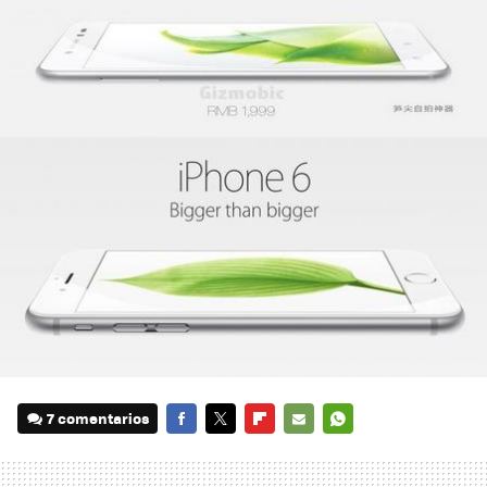
7 comentarios
FACEBOOK
TWITTER
FLIPBOARD
E-
WHATSAPP
MAIL