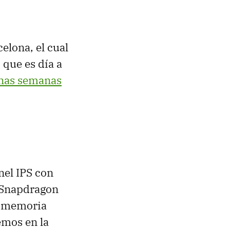
lona, el cual
 que es día a
unas semanas
nel IPS con
 Snapdragon
e memoria
emos en la