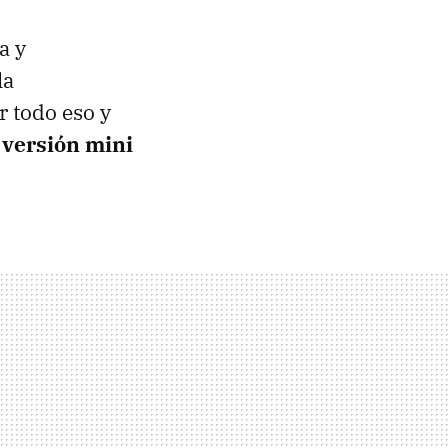
a y
la
 todo eso y
 versión mini