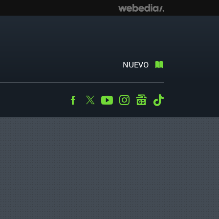
NUEVO
Facebook
Twitter
Youtube
Instagram
googlenews
Tiktok