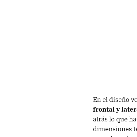
En el diseño v
frontal y late
atrás lo que h
dimensiones t