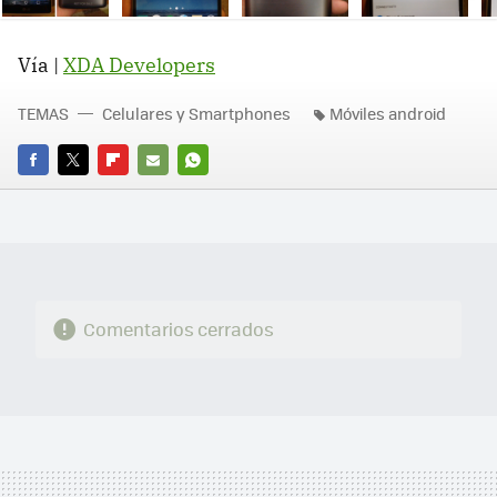
Ne
Vía |
XDA Developers
TEMAS
Celulares y Smartphones
Móviles android
FACEBOOK
TWITTER
FLIPBOARD
E-
WHATSAPP
MAIL
Comentarios cerrados