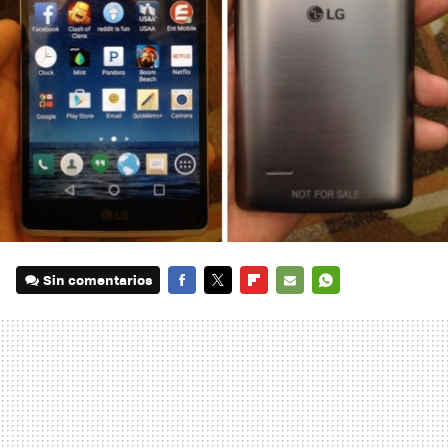
Sin comentarios
FACEBOOK
TWITTER
FLIPBOARD
E-
WHATSAPP
MAIL