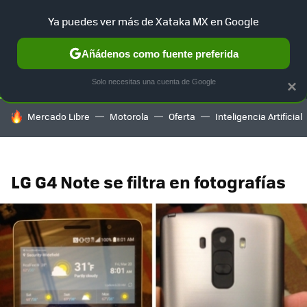
Ya puedes ver más de Xataka MX en Google
SELECCIÓN
GAMING
HOME
AUTO
TERRITORIO SAM
Añádenos como fuente preferida
Solo necesitas una cuenta de Google
×
HOY SE HABLA DE
Mercado Libre
Motorola
Oferta
Inteligencia Artificial
LG G4 Note se filtra en fotografías