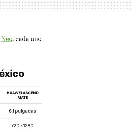
l
Neo
, cada uno
éxico
HUAWEI ASCEND
MATE
6.1 pulgadas
720 × 1280