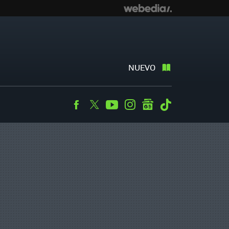
NUEVO
Facebook
Twitter
Youtube
Instagram
googlenews
Tiktok