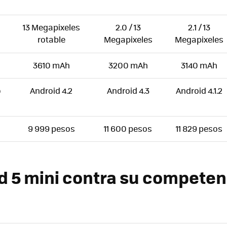
13 Megapixeles
2.0 / 13
2.1 / 13
rotable
Megapixeles
Megapixeles
3610 mAh
3200 mAh
3140 mAh
Android 4.2
Android 4.3
Android 4.1.2
O
9 999 pesos
11 600 pesos
11 829 pesos
d 5 mini contra su competen