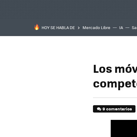
HOY SE HABLA DE
Mercado Libre
IA
Sa
Los móv
compete
9 comentarios