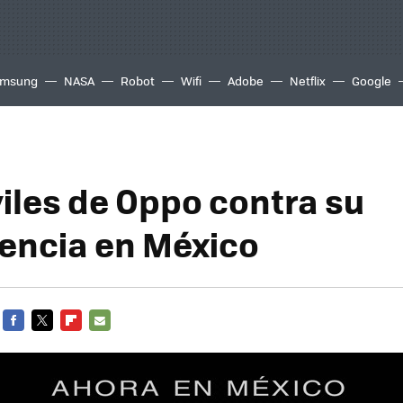
msung
NASA
Robot
Wifi
Adobe
Netflix
Google
iles de Oppo contra su
ncia en México
FACEBOOK
TWITTER
FLIPBOARD
E-
MAIL