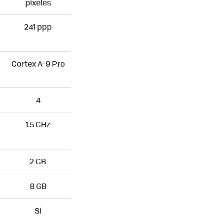
pixeles
241 ppp
Cortex A-9 Pro
4
1.5 GHz
2 GB
8 GB
Si