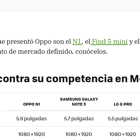
ue presentó Oppo son el
N1
, el
Find 5 mini
y e
to de mercado definido, conócelos.
contra su competencia en M
SAMSUNG GALAXY
OPPO N1
NOTE 3
LG G PRO
5.9 pulgadas
5.7 pulgadas
5.5 pulgadas
1080 × 1920
1080 × 1920
1080 × 1920