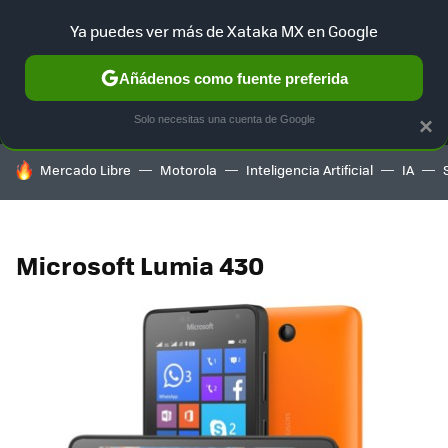
Ya puedes ver más de Xataka MX en Google
MENÚ
NUEVO
Añádenos como fuente preferida
SELECCIÓN
GAMING
HOME
AUTO
TERRITORIO SAM
Solo necesitas una cuenta de Google
×
HOY SE HABLA DE
Mercado Libre
Motorola
Inteligencia Artificial
IA
Microsoft Lumia 430