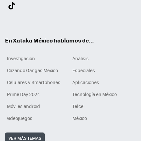
Twit
Fac
You
Inst
Tele
RSS
Flip
Link
ter
ebo
tub
agr
gra
boa
edI
Tikt
ok
e
am
m
rd
n
ok
En Xataka México hablamos de...
Investigación
Análisis
Cazando Gangas Mexico
Especiales
Celulares y Smartphones
Aplicaciones
Prime Day 2024
Tecnología en México
Móviles android
Telcel
videojuegos
México
VER MÁS TEMAS