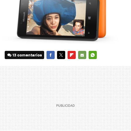
13 comentarios
FACEBOOK
TWITTER
FLIPBOARD
E-
WHATSAPP
MAIL