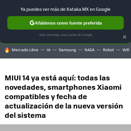
Ya puedes ver más de Xataka MX en Google
MENÚ
NUEVO
Añádenos como fuente preferida
SELECCIÓN
GAMING
HOME
AUTO
TERRITORIO SAM
Solo necesitas una cuenta de Google
×
HOY SE HABLA DE
Mercado Libre
IA
Samsung
NASA
Robot
Wifi
MIUI 14 ya está aquí: todas las
novedades, smartphones Xiaomi
compatibles y fecha de
actualización de la nueva versión
del sistema