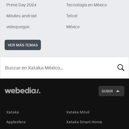
Prime Day 2024
Tecnología en México
Móviles android
Telcel
videojuegos
México
VER MÁS TEMAS
BUSCA
SUBIR
Xataka
Xataka Móvil
Applesfera
Xataka Smart Home