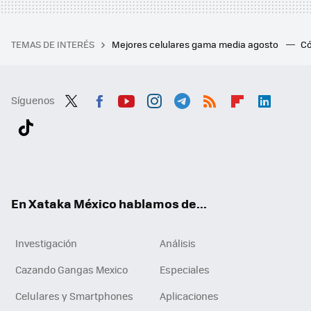
TEMAS DE INTERÉS
Mejores celulares gama media agosto
Có
Síguenos
Twit
Fac
You
Inst
Tele
RSS
Flip
Link
ter
ebo
tub
agr
gra
boa
edI
Tikt
ok
e
am
m
rd
n
ok
En Xataka México hablamos de...
Investigación
Análisis
Cazando Gangas Mexico
Especiales
Celulares y Smartphones
Aplicaciones