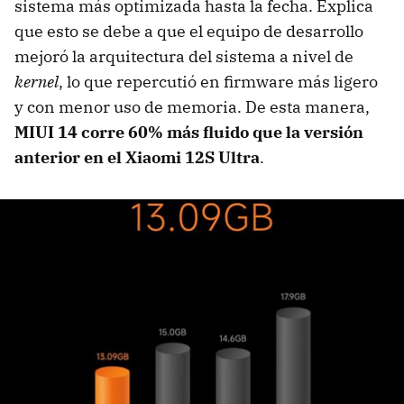
sistema más optimizada hasta la fecha. Explica
que esto se debe a que el equipo de desarrollo
mejoró la arquitectura del sistema a nivel de
kernel
, lo que repercutió en firmware más ligero
y con menor uso de memoria. De esta manera,
MIUI 14 corre 60% más fluido que la versión
anterior en el Xiaomi 12S Ultra
.