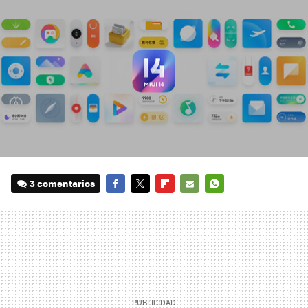
3 comentarios
FACEBOOK
TWITTER
FLIPBOARD
E-
WHATSAPP
MAIL