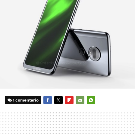
1 comentario
FACEBOOK
TWITTER
FLIPBOARD
E-
WHATSAPP
MAIL