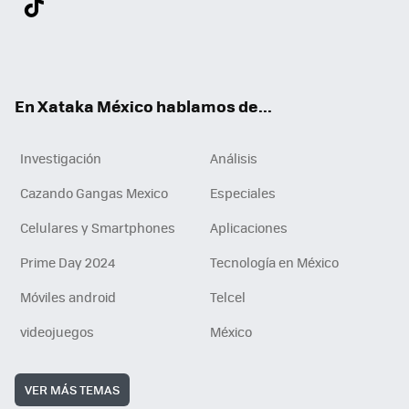
ter
ebo
tub
agr
gra
boa
edI
Tikt
ok
e
am
m
rd
n
ok
En Xataka México hablamos de...
Investigación
Análisis
Cazando Gangas Mexico
Especiales
Celulares y Smartphones
Aplicaciones
Prime Day 2024
Tecnología en México
Móviles android
Telcel
videojuegos
México
VER MÁS TEMAS