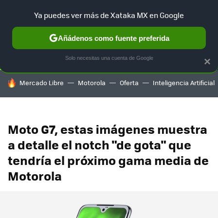
Ya puedes ver más de Xataka MX en Google
SELECCIÓN
GAMING
HOME
AUTO
TERRITORIO SAM
Añádenos como fuente preferida
Solo necesitas una cuenta de Google
×
HOY SE HABLA DE
Mercado Libre
Motorola
Oferta
Inteligencia Artificial
Moto G7, estas imágenes muestra
a detalle el notch "de gota" que
tendría el próximo gama media de
Motorola