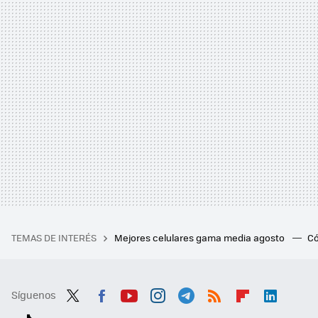
TEMAS DE INTERÉS
Mejores celulares gama media agosto
Có
Síguenos
Twit
Fac
You
Inst
Tele
RSS
Flip
Link