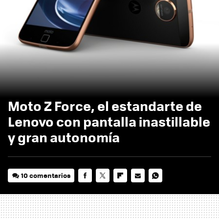
Moto Z Force, el estandarte de
Lenovo con pantalla inastillable
y gran autonomía
10 comentarios
FACEBOOK
TWITTER
FLIPBOARD
E-
WHATSAPP
MAIL