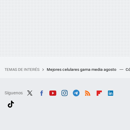
TEMAS DE INTERÉS
Mejores celulares gama media agosto
Có
Síguenos
Twit
Fac
You
Inst
Tele
RSS
Flip
Link
ter
ebo
tub
agr
gra
boa
edI
Tikt
ok
e
am
m
rd
n
ok