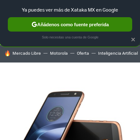
Ya puedes ver más de Xataka MX en Google
SELECCIÓN
GAMING
HOME
AUTO
TERRITORIO SAM
Añádenos como fuente preferida
Solo necesitas una cuenta de Google
×
HOY SE HABLA DE
Mercado Libre
Motorola
Oferta
Inteligencia Artificial