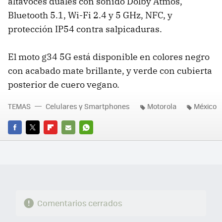
altavoces duales con sonido Dolby Atmos,
Bluetooth 5.1, Wi-Fi 2.4 y 5 GHz, NFC, y
protección IP54 contra salpicaduras.
El moto g34 5G está disponible en colores negro
con acabado mate brillante, y verde con cubierta
posterior de cuero vegano.
TEMAS
Celulares y Smartphones
Motorola
México
FACEBOOK
TWITTER
FLIPBOARD
E-
WHATSAPP
MAIL
Comentarios cerrados