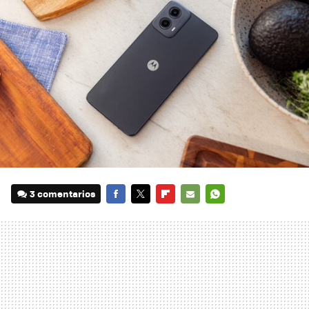
3 comentarios
FACEBOOK
TWITTER
FLIPBOARD
E-
WHATSAPP
MAIL