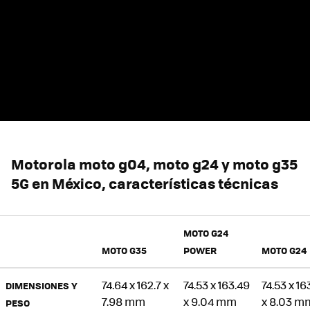
Motorola moto g04, moto g24 y moto g35
5G en México, características técnicas
MOTO G24
MOTO G35
POWER
MOTO G24
74.64 x 162.7 x
74.53 x 163.49
74.53 x 16
DIMENSIONES Y
7.98 mm
x 9.04 mm
x 8.03 m
PESO