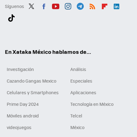
Síguenos
Twit
Fac
You
Inst
Tele
RSS
Flip
Link
ter
ebo
tub
agr
gra
boa
edI
Tikt
ok
e
am
m
rd
n
ok
En Xataka México hablamos de...
Investigación
Análisis
Cazando Gangas Mexico
Especiales
Celulares y Smartphones
Aplicaciones
Prime Day 2024
Tecnología en México
Móviles android
Telcel
videojuegos
México