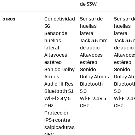
de 33W
Conectividad
Sensor de
Sensor d
OTROS
5G
huellas
huellas
Sensor de
lateral
lateral
huellas
Jack 3.5 mm
Jack 3.5
lateral
de audio
de audio
Altavoces
Altavoces
Altavoce
estéreo
estéreo
estéreo
Sonido Dolby
Sonido
Sonido
Atmos
Dolby Atmos
Dolby A
Audio Hi-Res
Bluetooth
Bluetoot
Bluetooth 5.1
5.0
5.0
Wi-Fi 2.4 y 5
Wi-Fi 2.4 y 5
Wi-Fi 2.4 
GHz
GHz
GHz
Protección
IP54 contra
salpicaduras
NFC