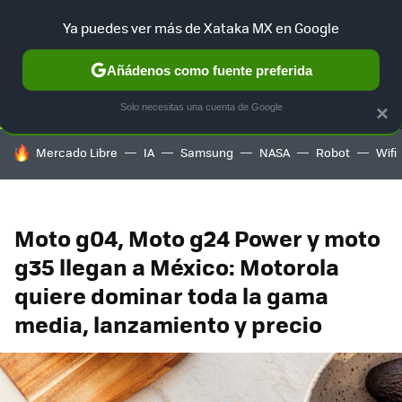
Ya puedes ver más de Xataka MX en Google
SELECCIÓN
GAMING
HOME
AUTO
TERRITORIO SAM
Añádenos como fuente preferida
Solo necesitas una cuenta de Google
×
HOY SE HABLA DE
Mercado Libre
IA
Samsung
NASA
Robot
Wifi
Moto g04, Moto g24 Power y moto
g35 llegan a México: Motorola
quiere dominar toda la gama
media, lanzamiento y precio