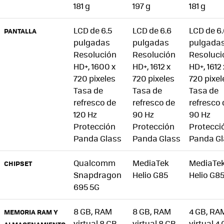
181 g
197 g
181 g
LCD de 6.5
LCD de 6.6
LCD de 6
PANTALLA
pulgadas
pulgadas
pulgada
Resolución
Resolución
Resoluci
HD+, 1600 x
HD+, 1612 x
HD+, 1612 
720 pixeles
720 pixeles
720 pixel
Tasa de
Tasa de
Tasa de
refresco de
refresco de
refresco 
120 Hz
90 Hz
90 Hz
Protección
Protección
Protecci
Panda Glass
Panda Glass
Panda Gl
Qualcomm
MediaTek
MediaTe
CHIPSET
Snapdragon
Helio G85
Helio G8
695 5G
8 GB, RAM
8 GB, RAM
4 GB, RA
MEMORIA RAM Y
virtual 8 GB
virtual 8 GB
virtual 4