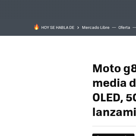
HOY SE HABLA DE
Mercado Libre
Oferta
Moto g8
media d
OLED, 5
lanzamie