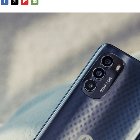
FACEBOOK
TWITTER
FLIPBOARD
E-
MAIL