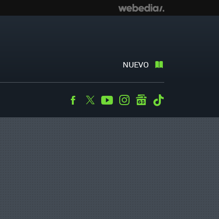
NUEVO
Facebook
Twitter
Youtube
Instagram
googlenews
Tiktok