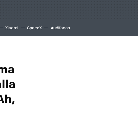
Xiaomi
SpaceX
Audífonos
ama
lla
Ah,