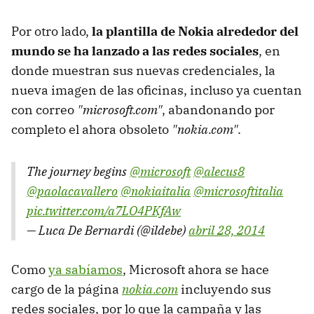
Por otro lado,
la plantilla de Nokia alrededor del
mundo se ha lanzado a las redes sociales
, en
donde muestran sus nuevas credenciales, la
nueva imagen de las oficinas, incluso ya cuentan
con correo
"microsoft.com"
, abandonando por
completo el ahora obsoleto
"nokia.com"
.
The journey begins
@microsoft
@alecus8
@paolacavallero
@nokiaitalia
@microsoftitalia
pic.twitter.com/a7LO4PKfAw
— Luca De Bernardi (@ildebe)
abril 28, 2014
Como
ya sabíamos
, Microsoft ahora se hace
cargo de la página
nokia.com
incluyendo sus
redes sociales, por lo que la campaña y las