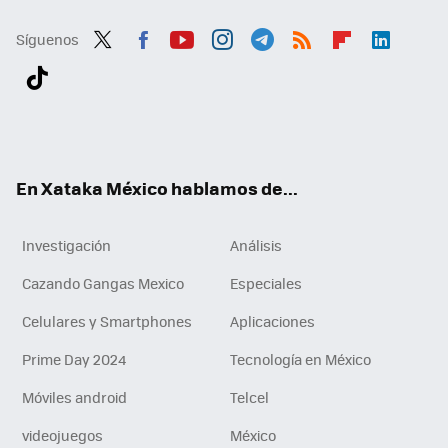
Síguenos
Twit
Fac
You
Inst
Tele
RSS
Flip
Link
ter
ebo
tub
agr
gra
boa
edI
Tikt
ok
e
am
m
rd
n
ok
En Xataka México hablamos de...
Investigación
Análisis
Cazando Gangas Mexico
Especiales
Celulares y Smartphones
Aplicaciones
Prime Day 2024
Tecnología en México
Móviles android
Telcel
videojuegos
México