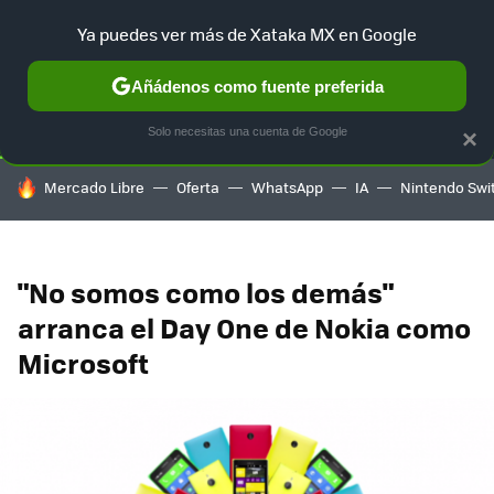
Ya puedes ver más de Xataka MX en Google
SELECCIÓN
GAMING
HOME
AUTO
TERRITORIO SAM
Añádenos como fuente preferida
Solo necesitas una cuenta de Google
×
HOY SE HABLA DE
Mercado Libre
Oferta
WhatsApp
IA
Nintendo Swi
"No somos como los demás"
arranca el Day One de Nokia como
Microsoft