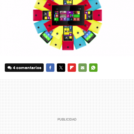
4 comentarios
FACEBOOK
TWITTER
FLIPBOARD
E-
WHATSAPP
MAIL