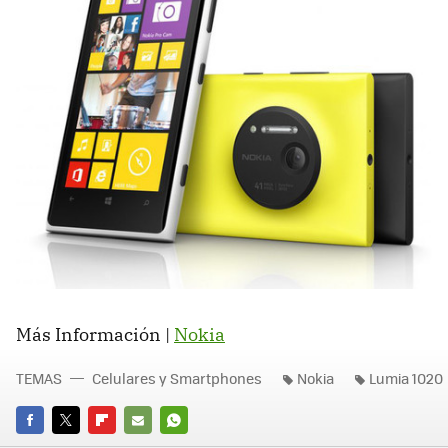
Más Información |
Nokia
TEMAS
Celulares y Smartphones
Nokia
Lumia 1020
FACEBOOK
TWITTER
FLIPBOARD
E-
WHATSAPP