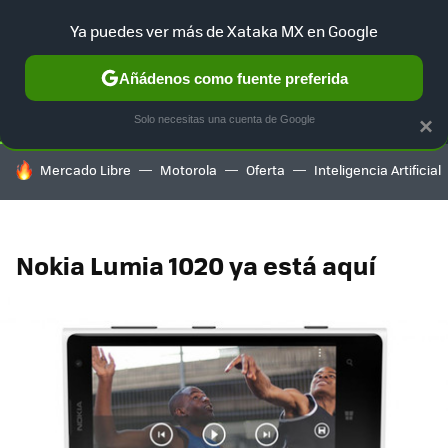
Ya puedes ver más de Xataka MX en Google
SELECCIÓN
GAMING
HOME
AUTO
TERRITORIO SAM
Añádenos como fuente preferida
Solo necesitas una cuenta de Google
×
HOY SE HABLA DE
Mercado Libre
Motorola
Oferta
Inteligencia Artificial
Nokia Lumia 1020 ya está aquí