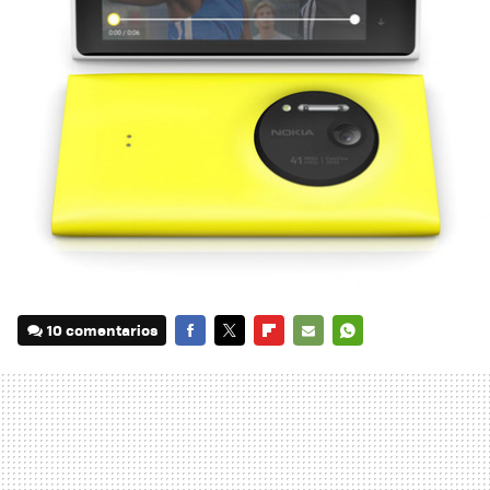
10 comentarios
FACEBOOK
TWITTER
FLIPBOARD
E-
WHATSAPP
MAIL