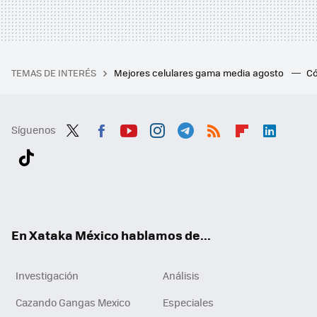
TEMAS DE INTERÉS
Mejores celulares gama media agosto
Có
Síguenos
Twit
Fac
You
Inst
Tele
RSS
Flip
Link
ter
ebo
tub
agr
gra
boa
edI
Tikt
ok
e
am
m
rd
n
ok
En Xataka México hablamos de...
Investigación
Análisis
Cazando Gangas Mexico
Especiales