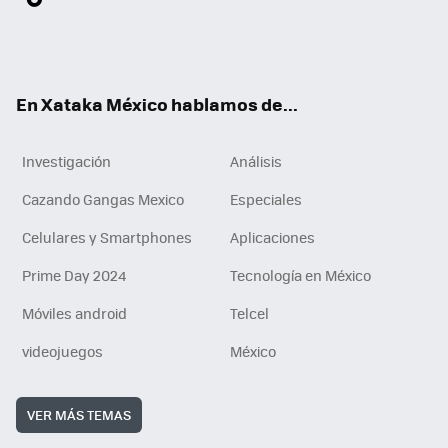
ter
ebo
tub
agr
gra
boa
edI
Tikt
ok
e
am
m
rd
n
ok
En Xataka México hablamos de...
Investigación
Análisis
Cazando Gangas Mexico
Especiales
Celulares y Smartphones
Aplicaciones
Prime Day 2024
Tecnología en México
Móviles android
Telcel
videojuegos
México
VER MÁS TEMAS