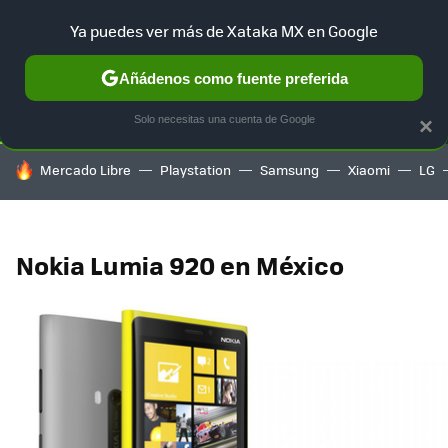
Ya puedes ver más de Xataka MX en Google
SELECCIÓN
GAMING
HOME
AUTO
TERRITORIO SAM
Añádenos como fuente preferida
Solo necesitas una cuenta de Google
×
HOY SE HABLA DE
Mercado Libre
Playstation
Samsung
Xiaomi
LG
Nokia Lumia 920 en México