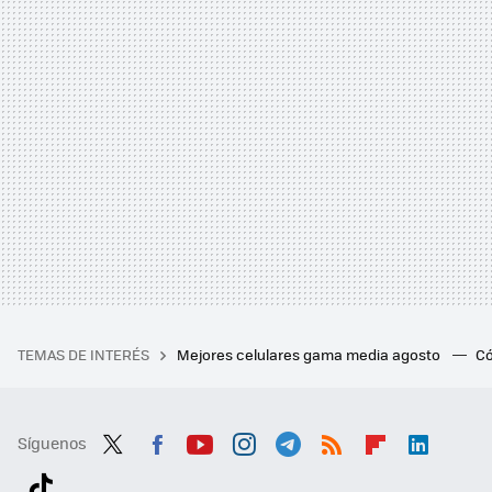
TEMAS DE INTERÉS
Mejores celulares gama media agosto
Có
Síguenos
Twit
Fac
You
Inst
Tele
RSS
Flip
Link