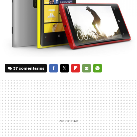
37 comentarios
FACEBOOK
TWITTER
FLIPBOARD
E-
WHATSAPP
MAIL