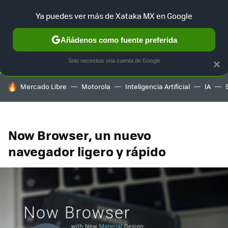
Ya puedes ver más de Xataka MX en Google
SELECCIÓN
GAMING
HOME
AUTO
TERRITORIO SAM
Añádenos como fuente preferida
Solo necesitas una cuenta de Google
×
HOY SE HABLA DE
Mercado Libre
Motorola
Inteligencia Artificial
IA
Now Browser, un nuevo
navegador ligero y rápido