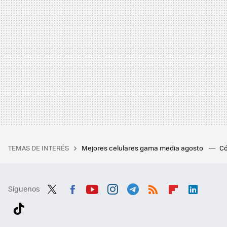
TEMAS DE INTERÉS
Mejores celulares gama media agosto
Có
Síguenos
Twit
Fac
You
Inst
Tele
RSS
Flip
Link
ter
ebo
tub
agr
gra
boa
edI
Tikt