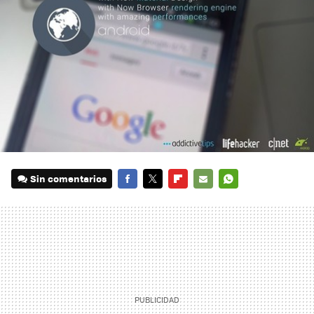
Sin comentarios
FACEBOOK
TWITTER
FLIPBOARD
E-
WHATSAPP
MAIL