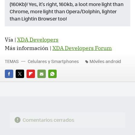
(160Kb)! Yes, it's right, 160kb, a loot more light than
Chrome, more light than Opera/Dolphin, lighter
than Lightin Browser too!
Vía |
XDA Developers
Más información |
XDA Developers Forum
TEMAS
Celulares y Smartphones
Móviles android
FACEBOOK
TWITTER
FLIPBOARD
E-
WHATSAPP
MAIL
Comentarios cerrados