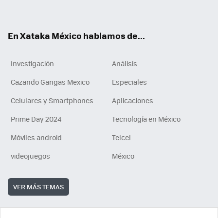
ok
e
am
m
rd
n
ok
En Xataka México hablamos de...
Investigación
Análisis
Cazando Gangas Mexico
Especiales
Celulares y Smartphones
Aplicaciones
Prime Day 2024
Tecnología en México
Móviles android
Telcel
videojuegos
México
VER MÁS TEMAS