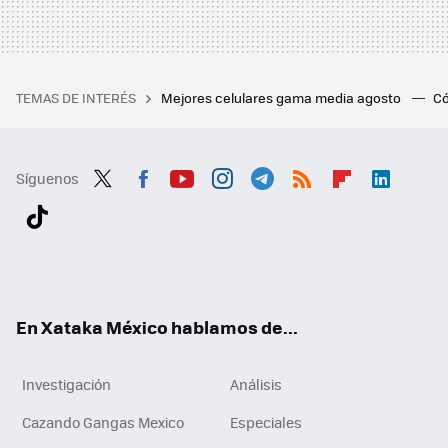
TEMAS DE INTERÉS
Mejores celulares gama media agosto
Có
Síguenos
Twit
Fac
You
Inst
Tele
RSS
Flip
Link
ter
ebo
tub
agr
gra
boa
edI
Tikt
ok
e
am
m
rd
n
ok
En Xataka México hablamos de...
Investigación
Análisis
Cazando Gangas Mexico
Especiales