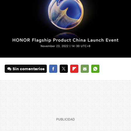
Sin comentarios
FACEBOOK
TWITTER
FLIPBOARD
E-
WHATSAPP
MAIL