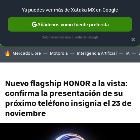
Ya puedes ver más de Xataka MX en Google
SELECCIÓN
GAMING
HOME
AUTO
TERRITORIO SAM
Añádenos como fuente preferida
Solo necesitas una cuenta de Google
×
HOY SE HABLA DE
Mercado Libre
Motorola
Inteligencia Artificial
IA
Nuevo flagship HONOR a la vista:
confirma la presentación de su
próximo teléfono insignia el 23 de
noviembre