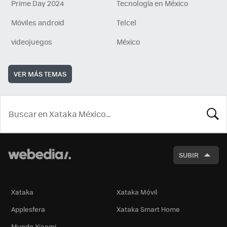
Prime Day 2024
Tecnología en México
Móviles android
Telcel
videojuegos
México
VER MÁS TEMAS
BUSCA
SUBIR
Xataka
Xataka Móvil
Applesfera
Xataka Smart Home
Mundo Xiaomi