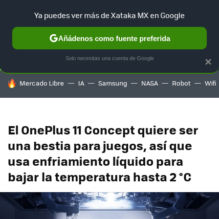
Ya puedes ver más de Xataka MX en Google
SELECCIÓN
GAMING
HOME
AUTO
TERRITORIO SAM
Añádenos como fuente preferida
Solo necesitas una cuenta de Google
×
HOY SE HABLA DE
Mercado Libre
IA
Samsung
NASA
Robot
Wifi
El OnePlus 11 Concept quiere ser
una bestia para juegos, así que
usa enfriamiento líquido para
bajar la temperatura hasta 2 °C