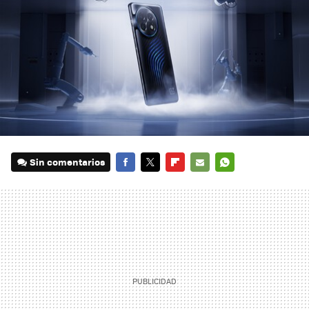
Sin comentarios
FACEBOOK
TWITTER
FLIPBOARD
E-
WHATSAPP
MAIL