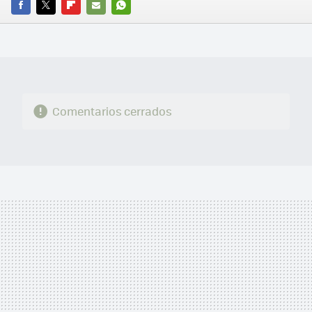
FACEBOOK
TWITTER
FLIPBOARD
E-
WHATSAPP
MAIL
Comentarios cerrados