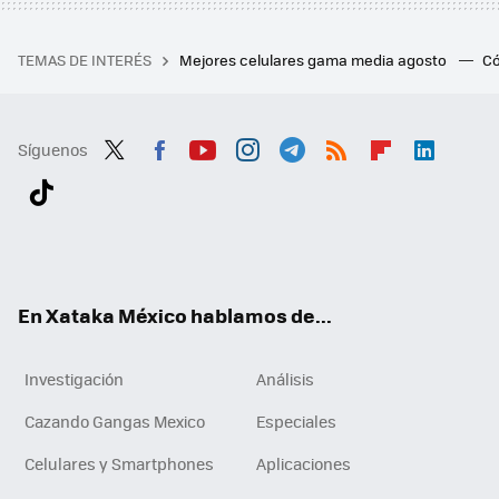
TEMAS DE INTERÉS
Mejores celulares gama media agosto
Có
Síguenos
Twit
Fac
You
Inst
Tele
RSS
Flip
Link
ter
ebo
tub
agr
gra
boa
edI
Tikt
ok
e
am
m
rd
n
ok
En Xataka México hablamos de...
Investigación
Análisis
Cazando Gangas Mexico
Especiales
Celulares y Smartphones
Aplicaciones