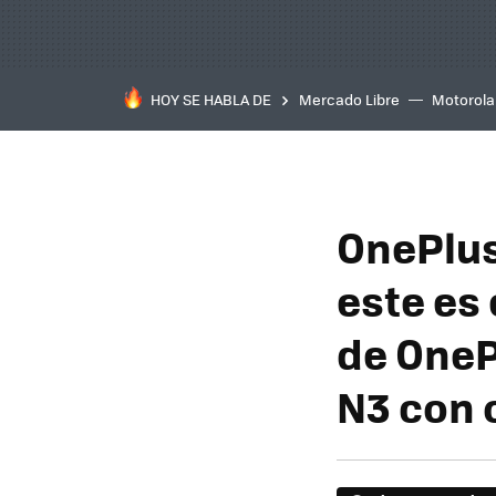
HOY SE HABLA DE
Mercado Libre
Motorola
OnePlus
este es
de OneP
N3 con 