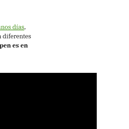
unos días
,
 diferentes
pen es en