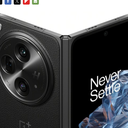
FACEBOOK
TWITTER
FLIPBOARD
E-
MAIL