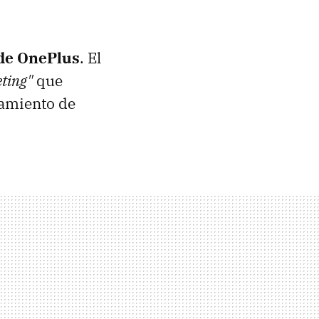
 de OnePlus
. El
ting"
que
zamiento de