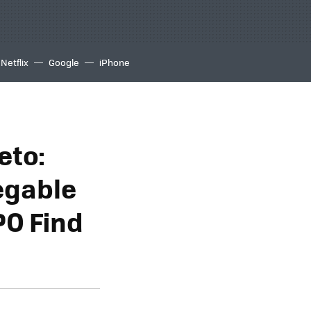
Netflix
Google
iPhone
eto:
egable
PO Find