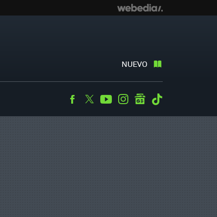
NUEVO
Facebook
Twitter
Youtube
Instagram
googlenews
Tiktok