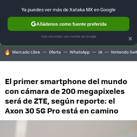
Ya puedes ver más de Xataka MX en Google
SELECCIÓN
GAMING
HOME
AUTO
TERRITORIO SAM
Añádenos como fuente preferida
Solo necesitas una cuenta de Google
×
HOY SE HABLA DE
Mercado Libre
Oferta
WhatsApp
IA
Nintendo Swi
El primer smartphone del mundo
con cámara de 200 megapixeles
será de ZTE, según reporte: el
Axon 30 5G Pro está en camino