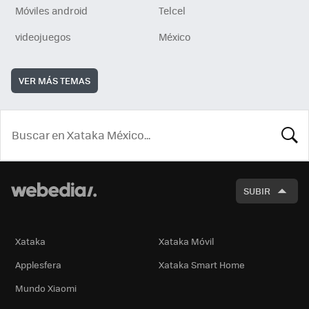
Móviles android
Telcel
videojuegos
México
VER MÁS TEMAS
BUSCA
SUBIR
Xataka
Xataka Móvil
Applesfera
Xataka Smart Home
Mundo Xiaomi