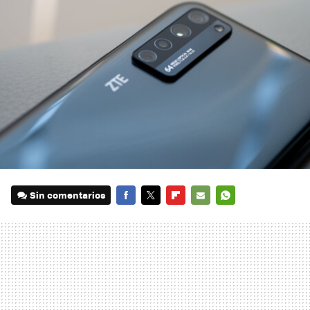
Sin comentarios
FACEBOOK
TWITTER
FLIPBOARD
E-
WHATSAPP
MAIL