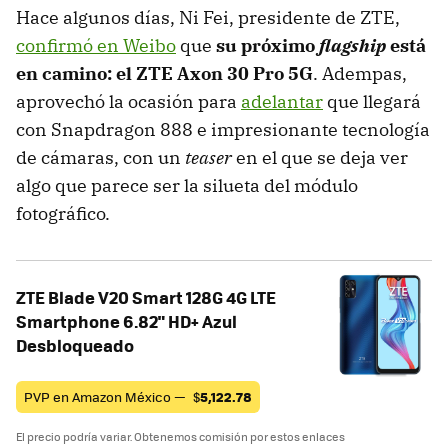
Hace algunos días, Ni Fei, presidente de ZTE,
confirmó en Weibo
que
su próximo
flagship
está
en camino: el ZTE Axon 30 Pro 5G
. Adempas,
aprovechó la ocasión para
adelantar
que llegará
con Snapdragon 888 e impresionante tecnología
de cámaras, con un
teaser
en el que se deja ver
algo que parece ser la silueta del módulo
fotográfico.
ZTE Blade V20 Smart 128G 4G LTE
Smartphone 6.82" HD+ Azul
Desbloqueado
PVP en Amazon México —
$
5,122.78
El precio podría variar. Obtenemos comisión por estos enlaces