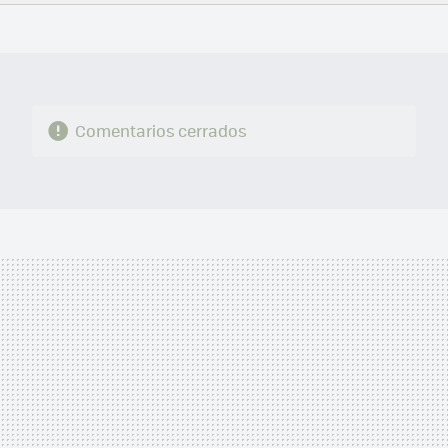
FACEBOOK
TWITTER
FLIPBOARD
E-
WHATSAPP
MAIL
Comentarios cerrados