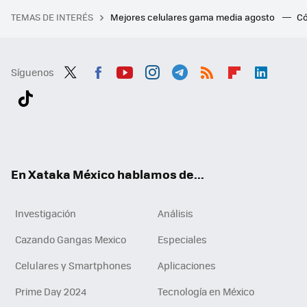
TEMAS DE INTERÉS
Mejores celulares gama media agosto
Có
Síguenos
Twit
Fac
You
Inst
Tele
RSS
Flip
Link
ter
ebo
tub
agr
gra
boa
edI
Tikt
ok
e
am
m
rd
n
ok
En Xataka México hablamos de...
Investigación
Análisis
Cazando Gangas Mexico
Especiales
Celulares y Smartphones
Aplicaciones
Prime Day 2024
Tecnología en México