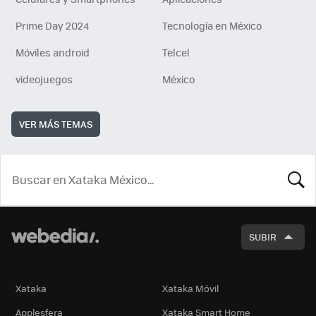
Prime Day 2024
Tecnología en México
Móviles android
Telcel
videojuegos
México
VER MÁS TEMAS
BUSCA
SUBIR
Xataka
Xataka Móvil
Applesfera
Xataka Smart Home