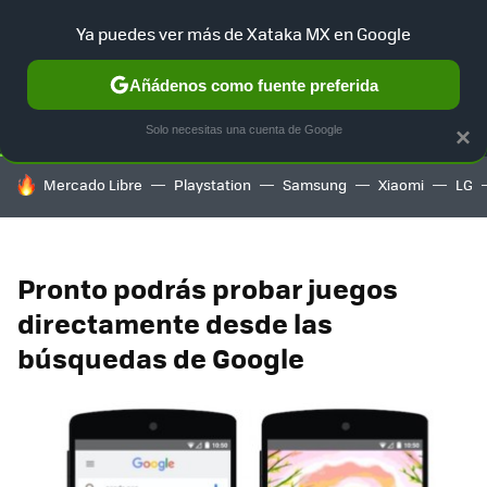
Ya puedes ver más de Xataka MX en Google
SELECCIÓN
GAMING
HOME
AUTO
TERRITORIO SAM
Añádenos como fuente preferida
Solo necesitas una cuenta de Google
×
HOY SE HABLA DE
Mercado Libre
Playstation
Samsung
Xiaomi
LG
Pronto podrás probar juegos
directamente desde las
búsquedas de Google