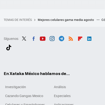
TEMAS DE INTERÉS
Mejores celulares gama media agosto
Có
Síguenos
Twit
Fac
You
Inst
Tele
RSS
Flip
Link
ter
ebo
tub
agr
gra
boa
edI
Tikt
ok
e
am
m
rd
n
ok
En Xataka México hablamos de...
Investigación
Análisis
Cazando Gangas Mexico
Especiales
Celulares y Smartphones
Aplicaciones