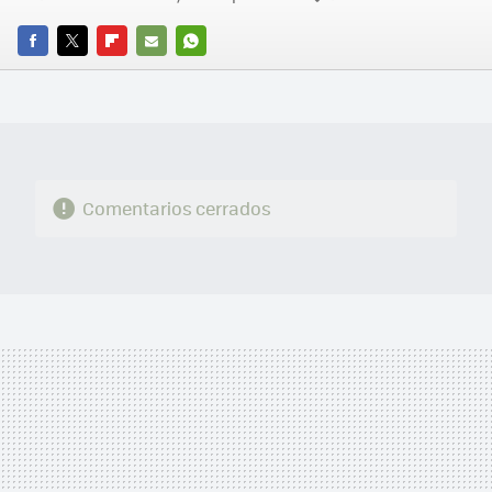
FACEBOOK
TWITTER
FLIPBOARD
E-
WHATSAPP
MAIL
Comentarios cerrados