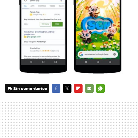
Sin comentarios
FACEBOOK
TWITTER
FLIPBOARD
E-
WHATSAPP
MAIL