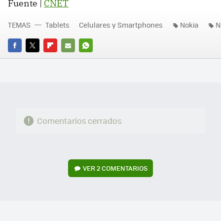
Fuente |
CNET
TEMAS
Tablets
Celulares y Smartphones
Nokia
N
FACEBOOK
TWITTER
FLIPBOARD
E-
WHATSAPP
MAIL
Comentarios cerrados
VER
2 COMENTARIOS