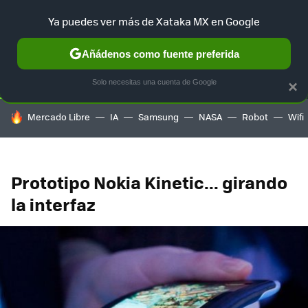
Ya puedes ver más de Xataka MX en Google
SELECCIÓN
GAMING
HOME
AUTO
TERRITORIO SAM
Añádenos como fuente preferida
Solo necesitas una cuenta de Google
×
HOY SE HABLA DE
Mercado Libre
IA
Samsung
NASA
Robot
Wifi
Prototipo Nokia Kinetic... girando
la interfaz