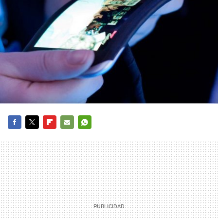
FACEBOOK
TWITTER
FLIPBOARD
E-
WHATSAPP
MAIL