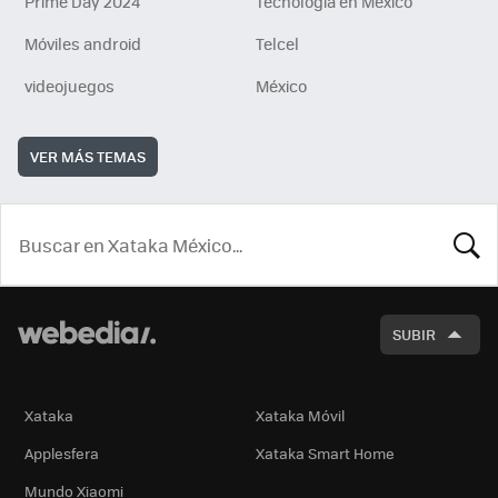
Prime Day 2024
Tecnología en México
Móviles android
Telcel
videojuegos
México
VER MÁS TEMAS
BUSCA
SUBIR
Xataka
Xataka Móvil
Applesfera
Xataka Smart Home
Mundo Xiaomi