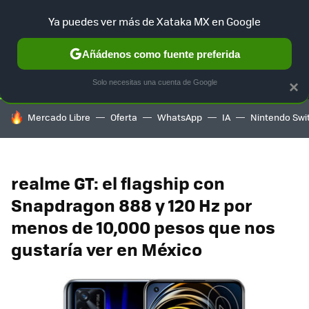
Ya puedes ver más de Xataka MX en Google
SELECCIÓN
GAMING
HOME
AUTO
TERRITORIO SAM
Añádenos como fuente preferida
Solo necesitas una cuenta de Google
×
HOY SE HABLA DE
Mercado Libre
Oferta
WhatsApp
IA
Nintendo Swi
realme GT: el flagship con
Snapdragon 888 y 120 Hz por
menos de 10,000 pesos que nos
gustaría ver en México