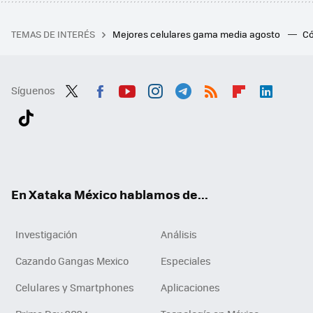
TEMAS DE INTERÉS
Mejores celulares gama media agosto
Có
Síguenos
Twit
Fac
You
Inst
Tele
RSS
Flip
Link
ter
ebo
tub
agr
gra
boa
edI
Tikt
ok
e
am
m
rd
n
ok
En Xataka México hablamos de...
Investigación
Análisis
Cazando Gangas Mexico
Especiales
Celulares y Smartphones
Aplicaciones