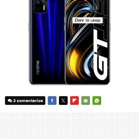
2 comentarios
FACEBOOK
TWITTER
FLIPBOARD
E-
WHATSAPP
MAIL