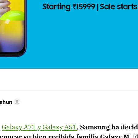
Cahun
s
Galaxy A71 y Galaxy A51
,
Samsung ha decid
novar su bien recibida familia Galaxy M
. 