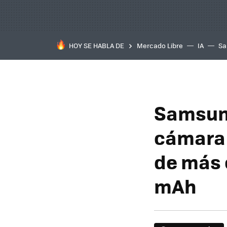
HOY SE HABLA DE
Mercado Libre
IA
Sa
Samsung
cámara 
de más 
mAh