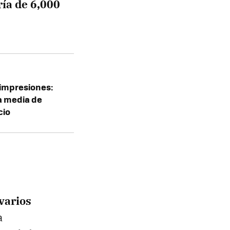
ría de 6,000
 impresiones:
a media de
cio
varios
a