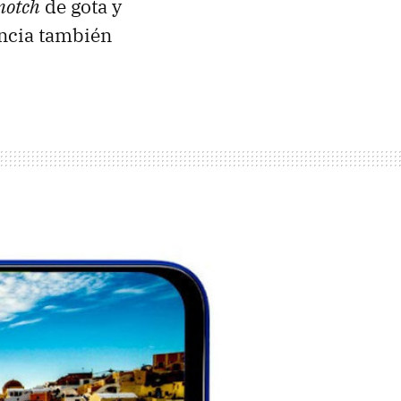
notch
de gota y
tencia también