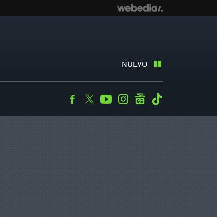
NUEVO
Facebook
Twitter
Youtube
Instagram
googlenews
Tiktok