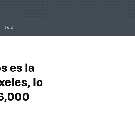
Ford
s es la
eles, lo
 6,000