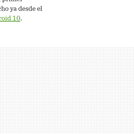
cho ya desde el
roid 10
.