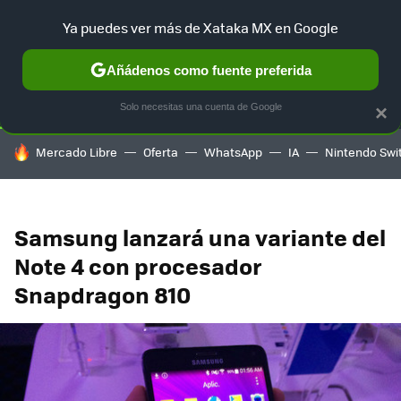
Ya puedes ver más de Xataka MX en Google
SELECCIÓN
GAMING
HOME
AUTO
TERRITORIO SAM
Añádenos como fuente preferida
Solo necesitas una cuenta de Google
×
HOY SE HABLA DE
Mercado Libre
Oferta
WhatsApp
IA
Nintendo Swi
Samsung lanzará una variante del
Note 4 con procesador
Snapdragon 810