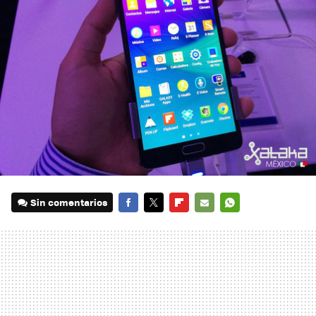
Sin comentarios
FACEBOOK
TWITTER
FLIPBOARD
E-
WHATSAPP
MAIL