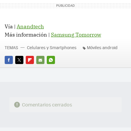
Vía |
Anandtech
Más información |
Samsung Tomorrow
TEMAS
Celulares y Smartphones
Móviles android
FACEBOOK
TWITTER
FLIPBOARD
E-
WHATSAPP
MAIL
Comentarios cerrados