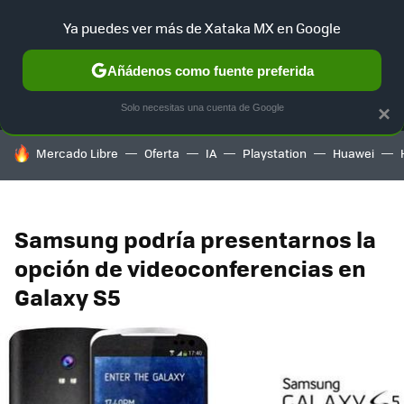
Ya puedes ver más de Xataka MX en Google
MENÚ
NUEVO
Añádenos como fuente preferida
SELECCIÓN
GAMING
HOME
AUTO
TERRITORIO SAM
Solo necesitas una cuenta de Google
×
HOY SE HABLA DE
Mercado Libre
Oferta
IA
Playstation
Huawei
Samsung podría presentarnos la
opción de videoconferencias en
Galaxy S5