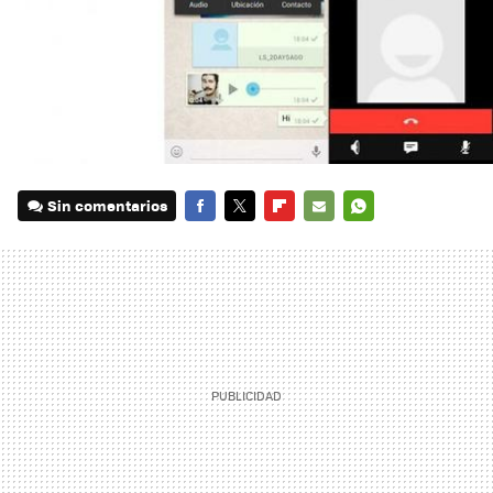
Sin comentarios
FACEBOOK
TWITTER
FLIPBOARD
E-
WHATSAPP
MAIL