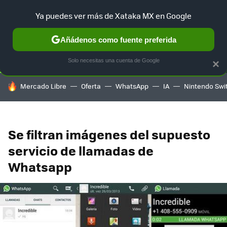
Ya puedes ver más de Xataka MX en Google
SELECCIÓN
GAMING
HOME
AUTO
TERRITORIO SAM
Añádenos como fuente preferida
Solo necesitas una cuenta de Google
×
HOY SE HABLA DE
Mercado Libre
Oferta
WhatsApp
IA
Nintendo Swi
Se filtran imágenes del supuesto
servicio de llamadas de
Whatsapp