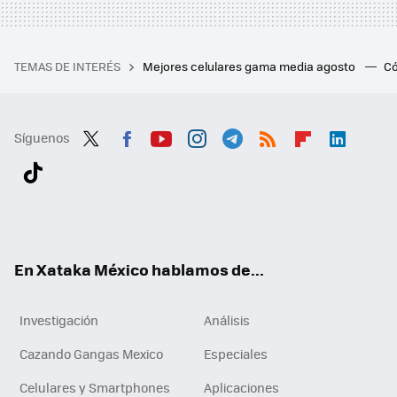
TEMAS DE INTERÉS
Mejores celulares gama media agosto
Có
Síguenos
Twit
Fac
You
Inst
Tele
RSS
Flip
Link
ter
ebo
tub
agr
gra
boa
edI
Tikt
ok
e
am
m
rd
n
ok
En Xataka México hablamos de...
Investigación
Análisis
Cazando Gangas Mexico
Especiales
Celulares y Smartphones
Aplicaciones