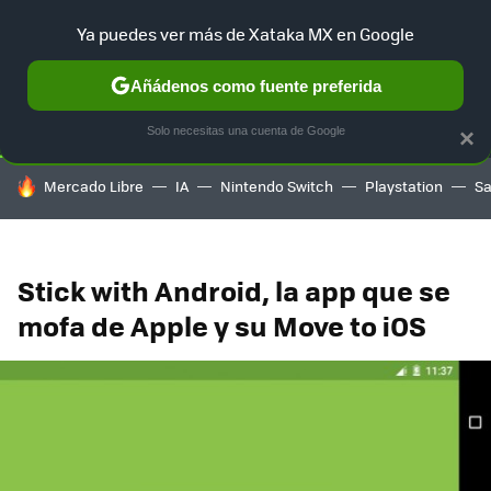
Ya puedes ver más de Xataka MX en Google
SELECCIÓN
GAMING
HOME
AUTO
TERRITORIO SAM
Añádenos como fuente preferida
Solo necesitas una cuenta de Google
×
HOY SE HABLA DE
Mercado Libre
IA
Nintendo Switch
Playstation
S
Stick with Android, la app que se
mofa de Apple y su Move to iOS