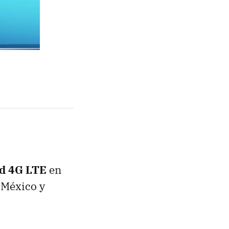
red 4G LTE
en
e México y