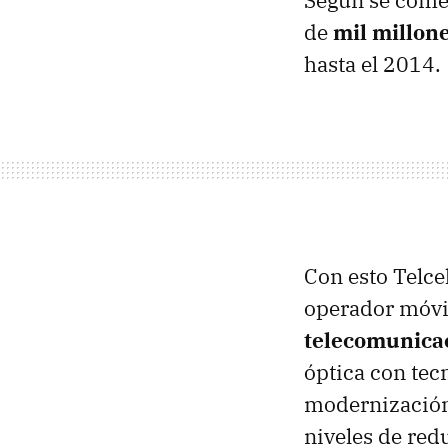
Según se comen
de
mil millone
hasta el 2014.
Con esto Telcel
operador móvil
telecomunicac
óptica con tecn
modernización 
niveles de red