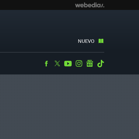
NUEVO
Facebook
Twitter
Youtube
Instagram
googlenews
Tiktok