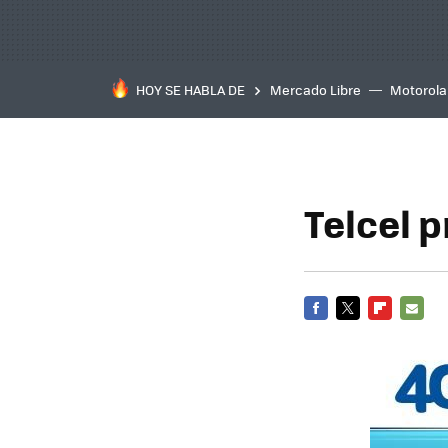
HOY SE HABLA DE
Mercado Libre
Motorola
Telcel p
FACEBOOK
TWITTER
FLIPBOARD
E-
MAIL