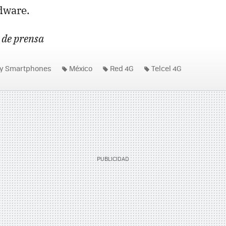
dware.
 de prensa
 y Smartphones
México
Red 4G
Telcel 4G