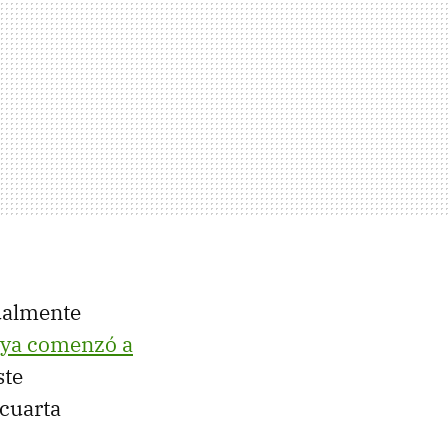
tualmente
 ya comenzó a
ste
 cuarta