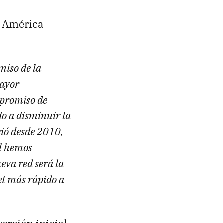
e América
miso de la
mayor
mpromiso de
o a disminuir la
ició desde 2010,
al hemos
eva red será la
et más rápido a