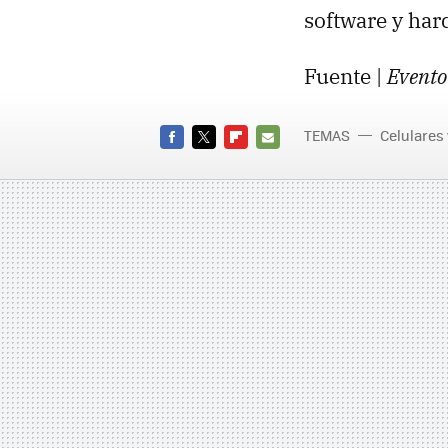
software y har
Fuente |
Evento
TEMAS
Celulares
FACEBOOK
TWITTER
FLIPBOARD
E-
MAIL