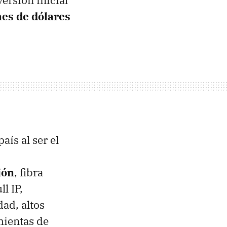
ersión inicial
nes de dólares
aís al ser el
ión
, fibra
l IP,
ad, altos
mientas de