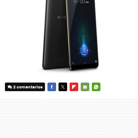
2 comentarios
FACEBOOK
TWITTER
FLIPBOARD
E-
WHATSAPP
MAIL