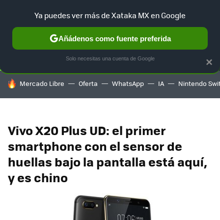
Ya puedes ver más de Xataka MX en Google
SELECCIÓN
GAMING
HOME
AUTO
TERRITORIO SAM
Añádenos como fuente preferida
Solo necesitas una cuenta de Google
×
HOY SE HABLA DE
Mercado Libre
Oferta
WhatsApp
IA
Nintendo Swi
Vivo X20 Plus UD: el primer
smartphone con el sensor de
huellas bajo la pantalla está aquí,
y es chino