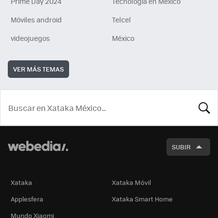
Prime Day 2024
Tecnología en México
Móviles android
Telcel
videojuegos
México
VER MÁS TEMAS
BUSCA
SUBIR
Xataka
Xataka Móvil
Applesfera
Xataka Smart Home
Mundo Xiaomi