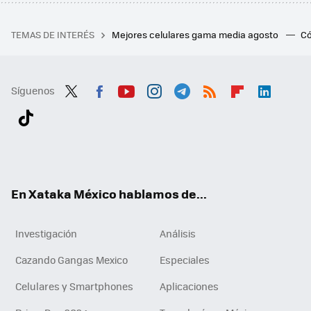
TEMAS DE INTERÉS
Mejores celulares gama media agosto
Có
Síguenos
Twit
Fac
You
Inst
Tele
RSS
Flip
Link
ter
ebo
tub
agr
gra
boa
edI
Tikt
ok
e
am
m
rd
n
ok
En Xataka México hablamos de...
Investigación
Análisis
Cazando Gangas Mexico
Especiales
Celulares y Smartphones
Aplicaciones