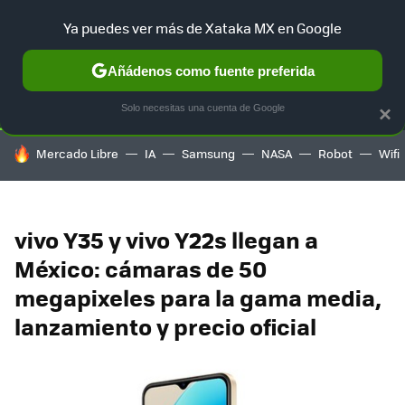
Ya puedes ver más de Xataka MX en Google
SELECCIÓN
GAMING
HOME
AUTO
TERRITORIO SAM
Añádenos como fuente preferida
Solo necesitas una cuenta de Google
×
HOY SE HABLA DE
Mercado Libre
IA
Samsung
NASA
Robot
Wifi
vivo Y35 y vivo Y22s llegan a
México: cámaras de 50
megapixeles para la gama media,
lanzamiento y precio oficial