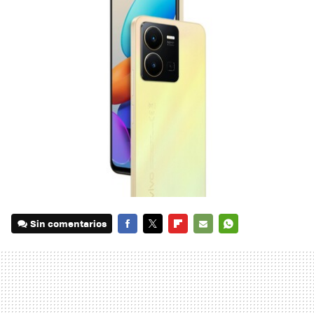
Sin comentarios
FACEBOOK
TWITTER
FLIPBOARD
E-
WHATSAPP
MAIL