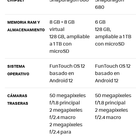
680
8 GB + 8 GB
6 GB
MEMORIA RAM Y
virtual
128 GB,
ALMACENAMIENTO
128 GB, ampliable
ampliable a 1 TB
a 1 TB con
con microSD
microSD
FunTouch OS 12
FunTouch OS 12
SISTEMA
basado en
basado en
OPERATIVO
Android 12
Android 12
50 megapixeles
50 megapixeles
CÁMARAS
f/1.8 principal
f/1.8 principal
TRASERAS
2 megapixeles
2 megapixeles
f/2.4 macro
f/2.4 macro
2 megapixeles
f/2.4 para