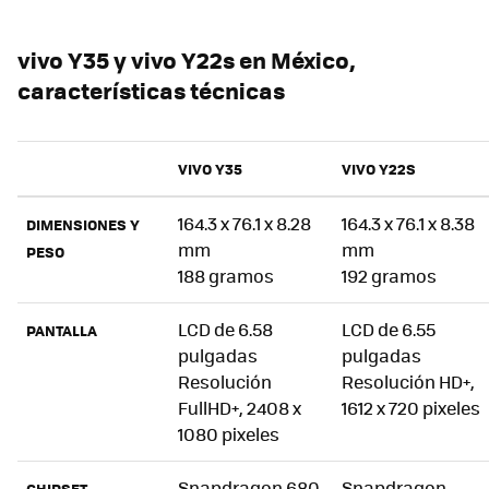
vivo Y35 y vivo Y22s en México,
características técnicas
VIVO Y35
VIVO Y22S
164.3 x 76.1 x 8.28
164.3 x 76.1 x 8.38
DIMENSIONES Y
mm
mm
PESO
188 gramos
192 gramos
LCD de 6.58
LCD de 6.55
PANTALLA
pulgadas
pulgadas
Resolución
Resolución HD+,
FullHD+, 2408 x
1612 x 720 pixeles
1080 pixeles
Snapdragon 680
Snapdragon
CHIPSET