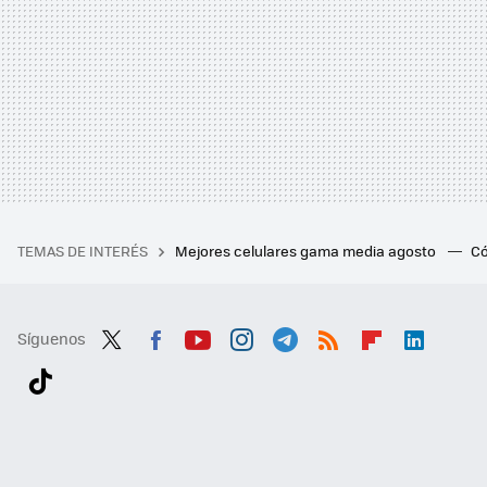
TEMAS DE INTERÉS
Mejores celulares gama media agosto
Có
Síguenos
Twit
Fac
You
Inst
Tele
RSS
Flip
Link
ter
ebo
tub
agr
gra
boa
edI
Tikt
ok
e
am
m
rd
n
ok