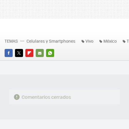
TEMAS
Celulares y Smartphones
Vivo
México
T
FACEBOOK
TWITTER
FLIPBOARD
E-
WHATSAPP
MAIL
Comentarios cerrados