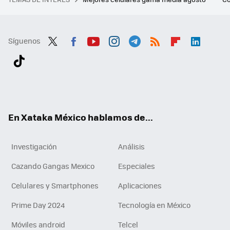
Síguenos
Twit
Fac
You
Inst
Tele
RSS
Flip
Link
ter
ebo
tub
agr
gra
boa
edI
Tikt
ok
e
am
m
rd
n
ok
En Xataka México hablamos de...
Investigación
Análisis
Cazando Gangas Mexico
Especiales
Celulares y Smartphones
Aplicaciones
Prime Day 2024
Tecnología en México
Móviles android
Telcel