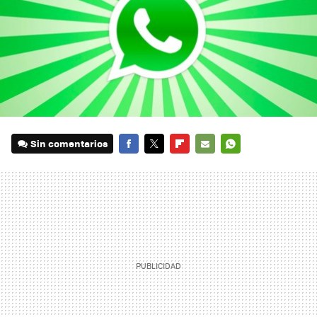
Sin comentarios
FACEBOOK
TWITTER
FLIPBOARD
E-
WHATSAPP
MAIL