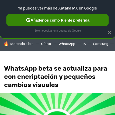
Ya puedes ver más de Xataka MX en Google
SELECCIÓN
GAMING
HOME
AUTO
TERRITORIO SAM
Añádenos como fuente preferida
Solo necesitas una cuenta de Google
×
HOY SE HABLA DE
Mercado Libre
Oferta
WhatsApp
IA
Samsung
WhatsApp beta se actualiza para
con encriptación y pequeños
cambios visuales