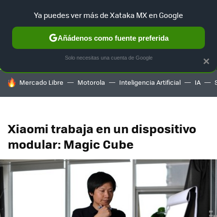
Ya puedes ver más de Xataka MX en Google
SELECCIÓN
GAMING
HOME
AUTO
TERRITORIO SAM
Añádenos como fuente preferida
Solo necesitas una cuenta de Google
×
HOY SE HABLA DE
Mercado Libre
Motorola
Inteligencia Artificial
IA
Xiaomi trabaja en un dispositivo
modular: Magic Cube