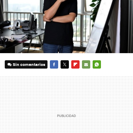
Sin comentarios
FACEBOOK
TWITTER
FLIPBOARD
E-
WHATSAPP
MAIL