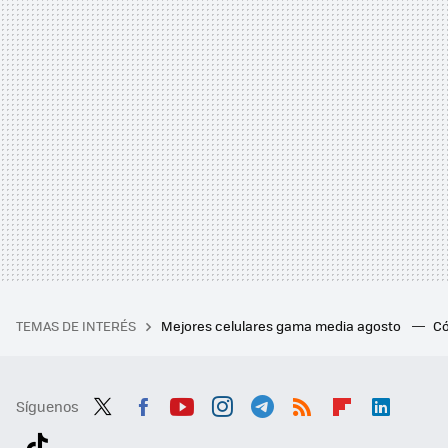
TEMAS DE INTERÉS
Mejores celulares gama media agosto
Có
Síguenos
Twit
Fac
You
Inst
Tele
RSS
Flip
Link