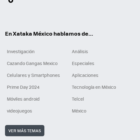
ter
ebo
tub
agr
gra
boa
edI
Tikt
ok
e
am
m
rd
n
ok
En Xataka México hablamos de...
Investigación
Análisis
Cazando Gangas Mexico
Especiales
Celulares y Smartphones
Aplicaciones
Prime Day 2024
Tecnología en México
Móviles android
Telcel
videojuegos
México
VER MÁS TEMAS